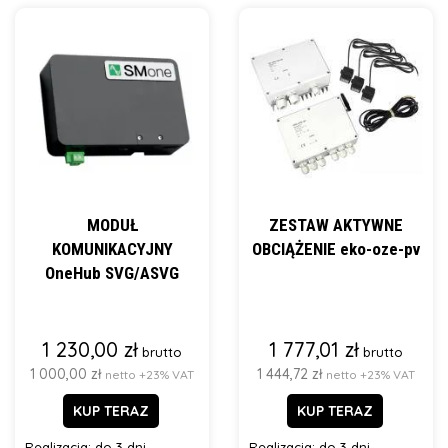
MODUŁ
ZESTAW AKTYWNE
KOMUNIKACYJNY
OBCIĄŻENIE eko-oze-pv
OneHub SVG/ASVG
1 230,00 zł
1 777,01 zł
brutto
brutto
1 000,00 zł
1 444,72 zł
netto +23% VAT
netto +23% VAT
KUP TERAZ
KUP TERAZ
Realizacja:
do 3 dni
Realizacja:
do 3 dni