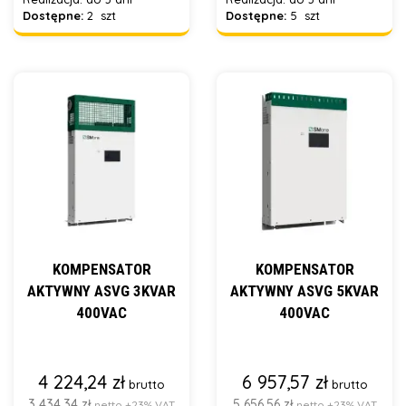
Dostępne:
2 szt
Dostępne:
5 szt
KOMPENSATOR
KOMPENSATOR
AKTYWNY ASVG 3KVAR
AKTYWNY ASVG 5KVAR
400VAC
400VAC
4 224,24 zł
6 957,57 zł
brutto
brutto
3 434,34 zł
5 656,56 zł
netto +23% VAT
netto +23% VAT