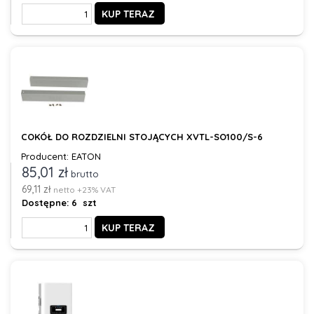
KUP TERAZ
COKÓŁ DO ROZDZIELNI STOJĄCYCH XVTL-SO100/S-6
Producent: EATON
85,01 zł
brutto
69,11 zł
netto +23% VAT
Dostępne:
6 szt
KUP TERAZ