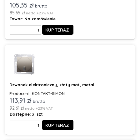
105,35 zł
brutto
85,65 zł
netto +23% VAT
Towar:
Na zamówienie
KUP TERAZ
Dzwonek elektroniczny, złoty mat, metali
Producent: KONTAKT-SIMON
113,91 zł
brutto
92,61 zł
netto +23% VAT
Dostępne:
3 szt
KUP TERAZ