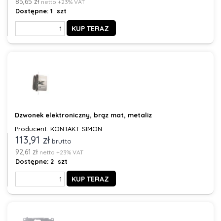
85,65 zł
netto +23% VAT
Dostępne:
1 szt
KUP TERAZ
Dzwonek elektroniczny, brąz mat, metaliz
Producent: KONTAKT-SIMON
113,91 zł
brutto
92,61 zł
netto +23% VAT
Dostępne:
2 szt
KUP TERAZ