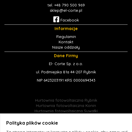
tel. +48 790 500 969
sklep@el-corte.pl
Facebook
Informacje
Regulamin
Kontakt
Nasze oddziały
Dane Firmy
El- Corte Sp. z o.o.
ul. Podmiejska 81a 44-207 Rybnik
NIP 6423203191 KRS 0000694343
Hurtownia fotowoltaiczna Rybnik
Hurtownia fotowoltaiczna Konin
Hurtownia fotowoltaiczna Suwałki
Hurtownia fotowoltaiczna Jastrzębie-Zdrój
Hurtownia fotowoltaiczna Śląsk
Polityka plików cookie
Hurtownia fotowoltaiczna Radlin