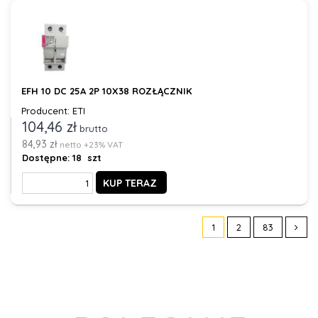
EFH 10 DC 25A 2P 10X38 ROZŁĄCZNIK
Producent: ETI
104,46 zł
brutto
84,93 zł
netto +23% VAT
Dostępne:
18 szt
KUP TERAZ
1
2
83