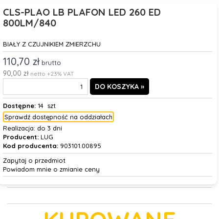
CLS-PLAO LB PLAFON LED 260 ED
800LM/840
BIAŁY Z CZUJNIKIEM ZMIERZCHU
110,70 zł
brutto
90,00 zł
netto +23% VAT
Dostępne:
14 szt
Sprawdź dostępność na oddziałach
Realizacja:
do 3 dni
Producent:
LUG
Kod producenta:
903101.00895
Zapytaj o przedmiot
Powiadom mnie o zmianie ceny