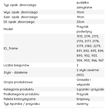
pudełko
Typ opak. zbiorczego
zamykane
Wys. opak. zbiorczego
10cm
Szer. opak. zbiorczego
19cm
Dł. opak. zbiorczego
23cm
Przycisk
Model
podwójny
1313, 2174, 2175,
2176, 2177, 2178,
2179, 2180, 2279,
ID_frame
891, 892, 893, 894,
895, 902, 903,
904, 905, 966, 967
Liczba biegunów
2
2 styki zwierne
Styki - działanie
(NO)
Gniazda i
Grupa produktowa
włączniki
Kategoria produktu
Łączniki i przyciski
Podkategoria produktu
Przycisk
Paleta kolorystyczna
brązowy
Typ łącznika / przycisku
zwierny