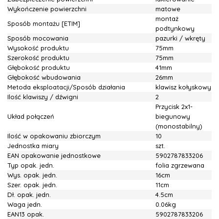
Wykończenie powierzchni
matowe
montaż
Sposób montażu [ETIM]
podtynkowy
Sposób mocowania
pazurki / wkręty
Wysokość produktu
75mm
Szerokość produktu
75mm
Głębokość produktu
41mm
Głębokość wbudowania
26mm
Metoda eksploatacji/Sposób działania
klawisz kołyskowy
Ilość klawiszy / dźwigni
2
Przycisk 2x1-
Układ połączeń
biegunowy
(monostabilny)
Ilość w opakowaniu zbiorczym
10
Jednostka miary
szt.
EAN opakowanie jednostkowe
5902787833206
Typ opak. jedn.
folia zgrzewana
Wys. opak. jedn.
16cm
Szer. opak. jedn.
11cm
Dł. opak. jedn.
4.5cm
Waga jedn.
0.06kg
EAN13 opak.
5902787833206