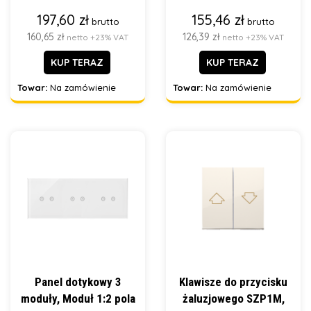
197,60 zł
155,46 zł
brutto
brutto
160,65 zł
126,39 zł
netto +23% VAT
netto +23% VAT
KUP TERAZ
KUP TERAZ
Towar:
Na zamówienie
Towar:
Na zamówienie
Panel dotykowy 3
Klawisze do przycisku
moduły, Moduł 1:2 pola
żaluzjowego SZP1M,