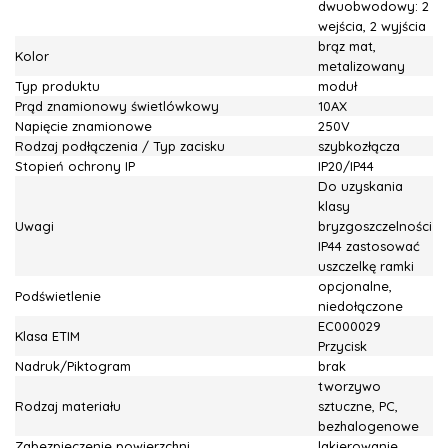
dwuobwodowy: 2
wejścia, 2 wyjścia
brąz mat,
Kolor
metalizowany
Typ produktu
moduł
Prąd znamionowy świetlówkowy
10AX
Napięcie znamionowe
250V
Rodzaj podłączenia / Typ zacisku
szybkozłącza
Stopień ochrony IP
IP20/IP44
Do uzyskania
klasy
Uwagi
bryzgoszczelności
IP44 zastosować
uszczelkę ramki
opcjonalne,
Podświetlenie
niedołączone
EC000029
Klasa ETIM
Przycisk
Nadruk/Piktogram
brak
tworzywo
Rodzaj materiału
sztuczne, PC,
bezhalogenowe
Zabezpieczenie powierzchni
lakierowanie