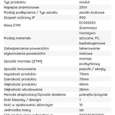
Typ produktu
moduł
Napięcie znamionowe
230V
Rodzaj podłączenia / Typ zacisku
zaciski śrubowe
Stopień ochrony IP
IP20
EC000025
Klasa ETIM
Ściemniacz
tworzywo
Rodzaj materiału
sztuczne, PC,
bezhalogenowe
Zabezpieczenie powierzchni
lakierowanie
Wykończenie powierzchni
matowe
montaż
Sposób montażu [ETIM]
podtynkowy
Sposób mocowania
pazurki / wkręty
Wysokość produktu
75mm
Szerokość produktu
75mm
Głębokość produktu
46mm
Głębokość wbudowania
28mm
Metoda eksploatacji/Sposób działania
pokrętło/przycisk
Ilość klawiszy / dźwigni
1
Ilość w opakowaniu zbiorczym
10
Jednostka miary
szt.