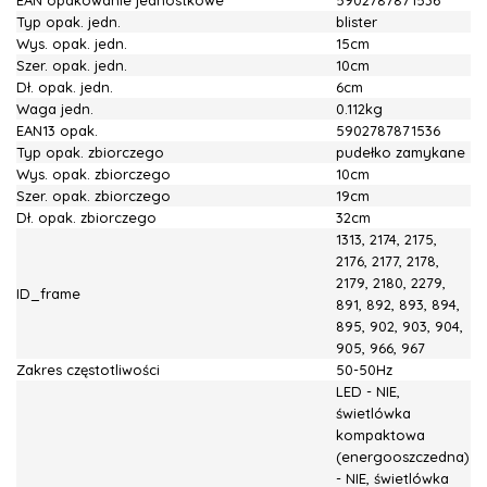
EAN opakowanie jednostkowe
5902787871536
Typ opak. jedn.
blister
Wys. opak. jedn.
15cm
Szer. opak. jedn.
10cm
Dł. opak. jedn.
6cm
Waga jedn.
0.112kg
EAN13 opak.
5902787871536
Typ opak. zbiorczego
pudełko zamykane
Wys. opak. zbiorczego
10cm
Szer. opak. zbiorczego
19cm
Dł. opak. zbiorczego
32cm
1313, 2174, 2175,
2176, 2177, 2178,
2179, 2180, 2279,
ID_frame
891, 892, 893, 894,
895, 902, 903, 904,
905, 966, 967
Zakres częstotliwości
50-50Hz
LED - NIE,
świetlówka
kompaktowa
(energooszczedna)
- NIE, świetlówka