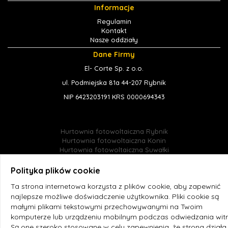
Informacje
Regulamin
Kontakt
Nasze oddziały
Dane Firmy
El- Corte Sp. z o.o.
ul. Podmiejska 81a 44-207 Rybnik
NIP 6423203191 KRS 0000694343
Hurtownia fotowoltaiczna Rybnik
Hurtownia fotowoltaiczna Konin
Hurtownia fotowoltaiczna Suwałki
Hurtownia fotowoltaiczna Jastrzębie-Zdrój
Hurtownia fotowoltaiczna Śląsk
Polityka plików cookie
Hurtownia fotowoltaiczna Radlin
Ta strona internetowa korzysta z plików cookie, aby zapewnić
Hurtownia fotowoltaiczna online
Hurtownia fotowoltaiczna El-corte
najlepsze możliwe doświadczenie użytkownika. Pliki cookie są
małymi plikami tekstowymi przechowywanymi na Twoim
komputerze lub urządzeniu mobilnym podczas odwiedzania witr
Są one szeroko stosowane w celu zapewnienia, że strona działa