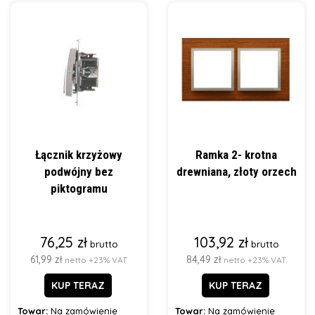
Łącznik krzyżowy
Ramka 2- krotna
podwójny bez
drewniana, złoty orzech
piktogramu
76,25 zł
103,92 zł
brutto
brutto
61,99 zł
84,49 zł
netto +23% VAT
netto +23% VAT
KUP TERAZ
KUP TERAZ
Towar:
Na zamówienie
Towar:
Na zamówienie