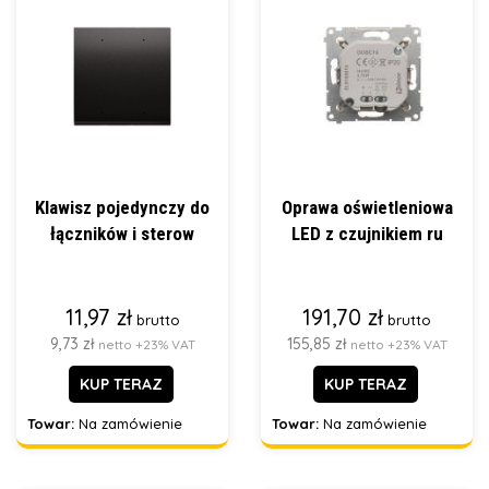
Klawisz pojedynczy do
Oprawa oświetleniowa
łączników i sterow
LED z czujnikiem ru
11,97 zł
191,70 zł
brutto
brutto
9,73 zł
155,85 zł
netto +23% VAT
netto +23% VAT
KUP TERAZ
KUP TERAZ
Towar:
Na zamówienie
Towar:
Na zamówienie