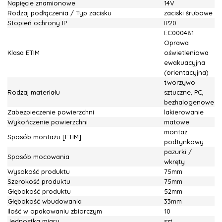
Napięcie znamionowe
14V
Rodzaj podłączenia / Typ zacisku
zaciski śrubowe
Stopień ochrony IP
IP20
EC000481
Oprawa
Klasa ETIM
oświetleniowa
ewakuacyjna
(orientacyjna)
tworzywo
Rodzaj materiału
sztuczne, PC,
bezhalogenowe
Zabezpieczenie powierzchni
lakierowanie
Wykończenie powierzchni
matowe
montaż
Sposób montażu [ETIM]
podtynkowy
pazurki /
Sposób mocowania
wkręty
Wysokość produktu
75mm
Szerokość produktu
75mm
Głębokość produktu
52mm
Głębokość wbudowania
33mm
Ilość w opakowaniu zbiorczym
10
Jednostka miary
szt.