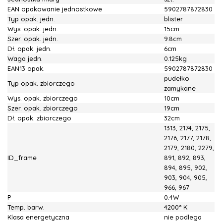
EAN opakowanie jednostkowe
5902787872830
Typ opak. jedn.
blister
Wys. opak. jedn.
15cm
Szer. opak. jedn.
9.8cm
Dł. opak. jedn.
6cm
Waga jedn.
0.125kg
EAN13 opak.
5902787872830
pudełko
Typ opak. zbiorczego
zamykane
Wys. opak. zbiorczego
10cm
Szer. opak. zbiorczego
19cm
Dł. opak. zbiorczego
32cm
1313, 2174, 2175,
2176, 2177, 2178,
2179, 2180, 2279,
ID_frame
891, 892, 893,
894, 895, 902,
903, 904, 905,
966, 967
P
0.4W
Temp. barw.
4200° K
Klasa energetyczna
nie podlega