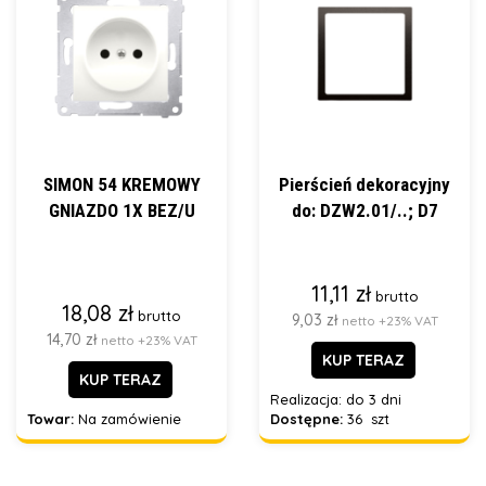
SIMON 54 KREMOWY
Pierścień dekoracyjny
GNIAZDO 1X BEZ/U
do: DZW2.01/..; D7
11,11 zł
brutto
18,08 zł
brutto
9,03 zł
netto +23% VAT
14,70 zł
netto +23% VAT
KUP TERAZ
KUP TERAZ
Realizacja:
do 3 dni
Towar:
Na zamówienie
Dostępne:
36 szt