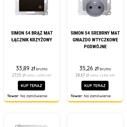
SIMON 54 BRĄZ MAT
SIMON 54 SREBRNY MAT
ŁĄCZNIK KRZYŻOWY
GNIAZDO WTYCZKOWE
PODWÓJNE
33,89 zł
35,26 zł
brutto
brutto
27,55 zł
28,67 zł
netto +23% VAT
netto +23% VAT
KUP TERAZ
KUP TERAZ
Towar:
Na zamówienie
Towar:
Na zamówienie