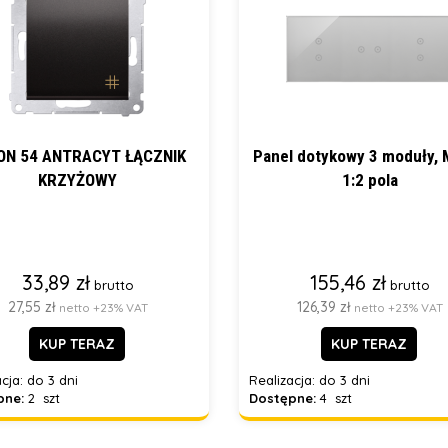
ON 54 ANTRACYT ŁĄCZNIK
Panel dotykowy 3 moduły,
KRZYŻOWY
1:2 pola
33,89 zł
155,46 zł
brutto
brutto
27,55 zł
126,39 zł
netto +23% VAT
netto +23% VAT
KUP TERAZ
KUP TERAZ
cja:
do 3 dni
Realizacja:
do 3 dni
pne:
2 szt
Dostępne:
4 szt