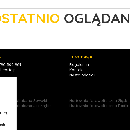
STATNIO
OGLĄDAN
t
Informacje
 790 500 969
Regulamin
-corte.pl
Kontakt
Nasze oddziały
book
ia fotowoltaiczna Suwałki
Hurtownia fotowoltaiczna Śląsk
a fotowoltaiczna Jastrzębie-
Hurtownia fotowoltaiczna Radlin
ryny.
a
eli