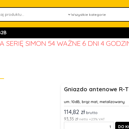
B2B
 SERIĘ SIMON 54 WAŻNE
6 DNI 4 GODZI
Gniazdo antenowe R-TV
um.:10dB, brąz mat, metalizowany
114,82 zł
brutto
93,35 zł
netto +23% VAT