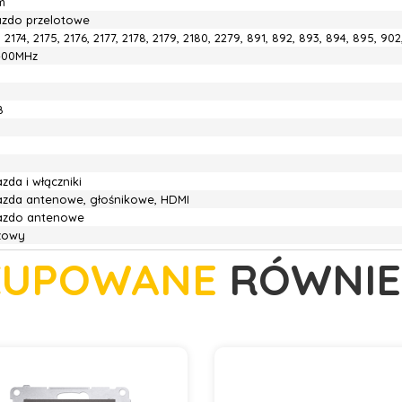
m
azdo przelotowe
, 2174, 2175, 2176, 2177, 2178, 2179, 2180, 2279, 891, 892, 893, 894, 895, 90
400MHz
B
zda i włączniki
azda antenowe, głośnikowe, HDMI
azdo antenowe
zowy
KUPOWANE
RÓWNIE