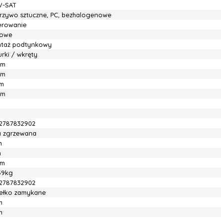
V-SAT
rzywo sztuczne, PC, bezhalogenowe
ierowanie
owe
taż podtynkowy
rki / wkręty
mm
mm
m
mm
2787832902
ia zgrzewana
m
m
cm
59kg
2787832902
ełko zamykane
m
m