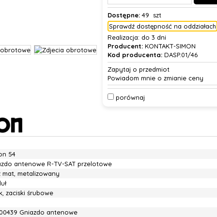
Dostępne:
49 szt
Sprawdź dostępność na oddziałach
Realizacja:
do 3 dni
Producent:
KONTAKT-SIMON
Kod producenta:
DASP.01/46
Zapytaj o przedmiot
Powiadom mnie o zmianie ceny
porównaj
on 54
azdo antenowe R-TV-SAT przelotowe
z mat, metalizowany
uł
, zaciski śrubowe
00439 Gniazdo antenowe