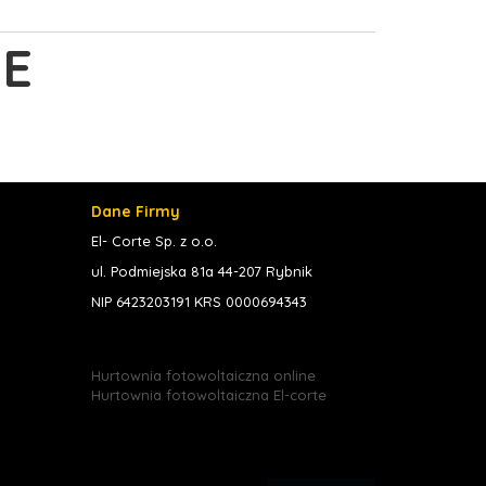
E
Dane Firmy
El- Corte Sp. z o.o.
ul. Podmiejska 81a 44-207 Rybnik
NIP 6423203191 KRS 0000694343
Hurtownia fotowoltaiczna online
Hurtownia fotowoltaiczna El-corte