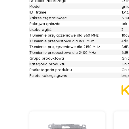
Dł. opak. zbiorczego
23c
Model
gni
ID_frame
1313
Zakres częstotliwości
5-2
Pokrywa gniazda
tak
Liczba wyjść
3
Tłumienie przyłączeniowe dla 860 MHz
10d
Tłumienie przepustowe dla 860 MHz
4dB
Tłumienie przyłączeniowe dla 2150 MHz
8dB
Tłumienie przepustowe dla 2400 MHz
6dB
Grupa produktowa
Gnia
Kategoria produktu
Gni
Podkategoria produktu
Gni
Paleta kolorystyczna
brą