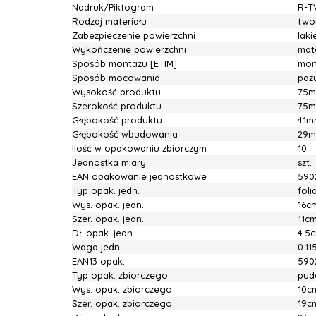
Nadruk/Piktogram
R-T
Rodzaj materiału
two
Zabezpieczenie powierzchni
lak
Wykończenie powierzchni
mat
Sposób montażu [ETIM]
mon
Sposób mocowania
pazu
Wysokość produktu
75
Szerokość produktu
75
Głębokość produktu
41m
Głębokość wbudowania
29
Ilość w opakowaniu zbiorczym
10
Jednostka miary
szt.
EAN opakowanie jednostkowe
590
Typ opak. jedn.
fol
Wys. opak. jedn.
16c
Szer. opak. jedn.
11c
Dł. opak. jedn.
4.5
Waga jedn.
0.11
EAN13 opak.
590
Typ opak. zbiorczego
pud
Wys. opak. zbiorczego
10c
Szer. opak. zbiorczego
19c