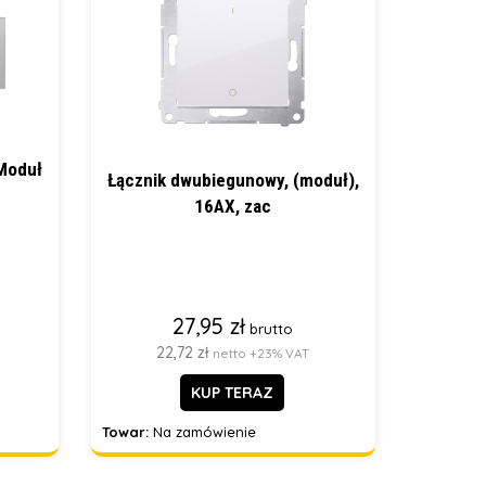
 Moduł
Łącznik dwubiegunowy, (moduł),
16AX, zac
27,95 zł
brutto
22,72 zł
netto +23% VAT
KUP TERAZ
Towar:
Na zamówienie