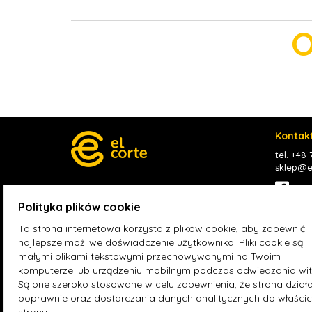
O
Kontak
tel. +48
sklep@el
Face
Polityka plików cookie
Ta strona internetowa korzysta z plików cookie, aby zapewnić
Hurtownia fotowoltaiczna Rybnik
Hurtown
najlepsze możliwe doświadczenie użytkownika. Pliki cookie są
Hurtownia fotowoltaiczna Konin
Hurtowni
małymi plikami tekstowymi przechowywanymi na Twoim
Zdrój
komputerze lub urządzeniu mobilnym podczas odwiedzania wit
Są one szeroko stosowane w celu zapewnienia, że strona dział
poprawnie oraz dostarczania danych analitycznych do właścici