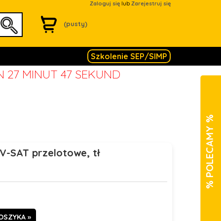
Zaloguj się
lub
Zarejestruj się
(pusty)
Szkolenie SEP/SIMP
N 27 MINUT 46 SEKUND
% POLECAMY %
-SAT przelotowe, tł