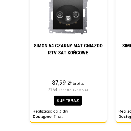
SIMON 54 CZARNY MAT GNIAZDO
SIM
RTV-SAT KOŃCOWE
87,99 zł
brutto
71,54 zł
netto +23% VAT
KUP TERAZ
Realizacja:
do 3 dni
Realiza
Dostępne:
7 szt
Dostę