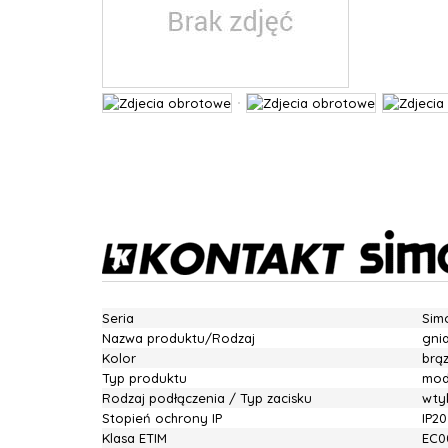
Seria
Sim
Nazwa produktu/Rodzaj
gni
Kolor
brą
Typ produktu
mod
Rodzaj podłączenia / Typ zacisku
wtyk
Stopień ochrony IP
IP20
Klasa ETIM
EC0