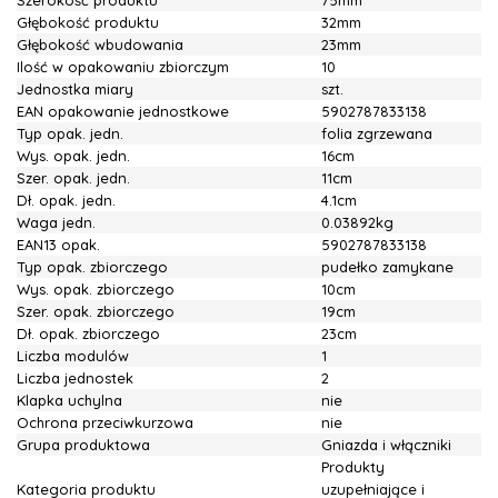
Szerokość produktu
75mm
Głębokość produktu
32mm
Głębokość wbudowania
23mm
Ilość w opakowaniu zbiorczym
10
Jednostka miary
szt.
EAN opakowanie jednostkowe
5902787833138
Typ opak. jedn.
folia zgrzewana
Wys. opak. jedn.
16cm
Szer. opak. jedn.
11cm
Dł. opak. jedn.
4.1cm
Waga jedn.
0.03892kg
EAN13 opak.
5902787833138
Typ opak. zbiorczego
pudełko zamykane
Wys. opak. zbiorczego
10cm
Szer. opak. zbiorczego
19cm
Dł. opak. zbiorczego
23cm
Liczba modulów
1
Liczba jednostek
2
Klapka uchylna
nie
Ochrona przeciwkurzowa
nie
Grupa produktowa
Gniazda i włączniki
Produkty
Kategoria produktu
uzupełniające i