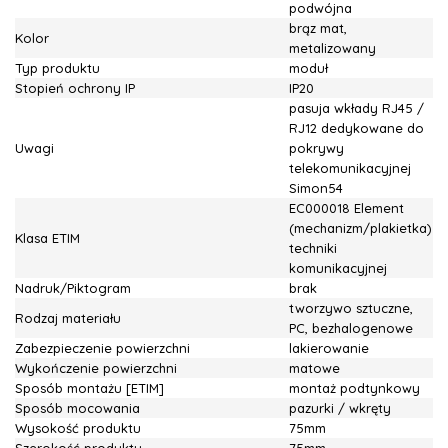
podwójna
brąz mat,
Kolor
metalizowany
Typ produktu
moduł
Stopień ochrony IP
IP20
pasuja wkłady RJ45 /
RJ12 dedykowane do
Uwagi
pokrywy
telekomunikacyjnej
Simon54
EC000018 Element
(mechanizm/plakietka)
Klasa ETIM
techniki
komunikacyjnej
Nadruk/Piktogram
brak
tworzywo sztuczne,
Rodzaj materiału
PC, bezhalogenowe
Zabezpieczenie powierzchni
lakierowanie
Wykończenie powierzchni
matowe
Sposób montażu [ETIM]
montaż podtynkowy
Sposób mocowania
pazurki / wkręty
Wysokość produktu
75mm