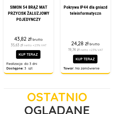
SIMON 54 BRĄZ MAT
Pokrywa IP44 dla gniazd
PRZYCISK ŻALUZJOWY
teleinformatyczn
POJEDYNCZY
43,82 zł
brutto
24,28 zł
brutto
35,63 zł
netto +23% VAT
19,74 zł
netto +23% VAT
KUP TERAZ
KUP TERAZ
Realizacja:
do 3 dni
Dostępne:
3 szt
Towar:
Na zamówienie
OSTATNIO
OGLĄDANE