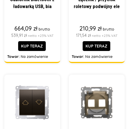
ładowarką USB, bia
roletowy podwójny ele
664,09 zł
210,99 zł
brutto
brutto
539,91 zł
171,54 zł
netto +23% VAT
netto +23% VAT
KUP TERAZ
KUP TERAZ
Towar:
Na zamówienie
Towar:
Na zamówienie