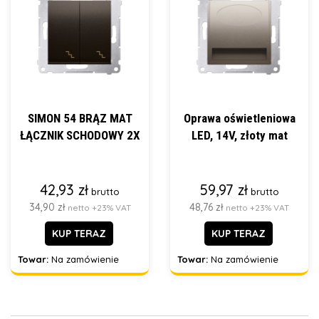
SIMON 54 BRĄZ MAT
Oprawa oświetleniowa
ŁĄCZNIK SCHODOWY 2X
LED, 14V, złoty mat
42,93 zł
59,97 zł
brutto
brutto
34,90 zł
48,76 zł
netto +23% VAT
netto +23% VAT
KUP TERAZ
KUP TERAZ
Towar:
Na zamówienie
Towar:
Na zamówienie