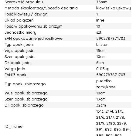
Szerokość produktu
75mm
Metoda eksploatacji/Sposób działania
klawisz kołyskowy
Ilość klawiszy / dźwigni
1
Układ połączeń
Inne
Ilość w opakowaniu zbiorczym
10
Jednostka miary
szt.
EAN opakowanie jednostkowe
5902787871703
Typ opak. jedn.
blister
Wys. opak. jedn.
15cm
Szer. opak. jedn.
10cm
Dł. opak. jedn.
6cm
Waga jedn.
0.115kg
EAN13 opak.
5902787871703
pudełko
Typ opak. zbiorczego
zamykane
Wys. opak. zbiorczego
10cm
Szer. opak. zbiorczego
19cm
Dł. opak. zbiorczego
32cm
1313, 2174, 2175,
2176, 2177, 2178,
2179, 2180, 2279,
ID_frame
891, 892, 893, 894,
895, 902, 903,