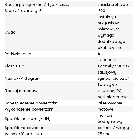
Rodzaj podłączenia / Typ zacisku
zaciski śrubowe
Stopień ochrony IP
IP20
Instalacja
przycisków
roletowych
Uwagi
wymaga
dodatkowego
okablowania
Podświetlenie
tak
EC000044
Klasa ETIM
Łącznik/przycisk
żaluzjowy
Nadruk/Piktogram
symbol „żaluzje”
tworzywo
Rodzaj materiału
sztuczne, PC,
bezhalogenowe
Zabezpieczenie powierzchni
lakierowanie
Wykończenie powierzchni
matowe
montaż
Sposób montażu [ETIM]
podtynkowy
Sposób mocowania
pazurki / wkręty
Wysokość produktu
75mm