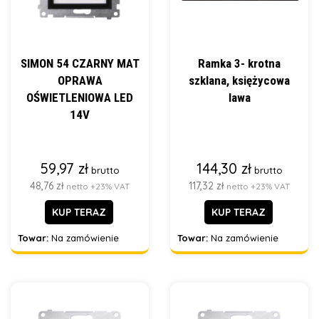
SIMON 54 CZARNY MAT
Ramka 3- krotna
OPRAWA
szklana, księżycowa
OŚWIETLENIOWA LED
lawa
14V
59,97 zł
144,30 zł
brutto
brutto
48,76 zł
117,32 zł
netto +23% VAT
netto +23% VAT
KUP TERAZ
KUP TERAZ
Towar:
Na zamówienie
Towar:
Na zamówienie