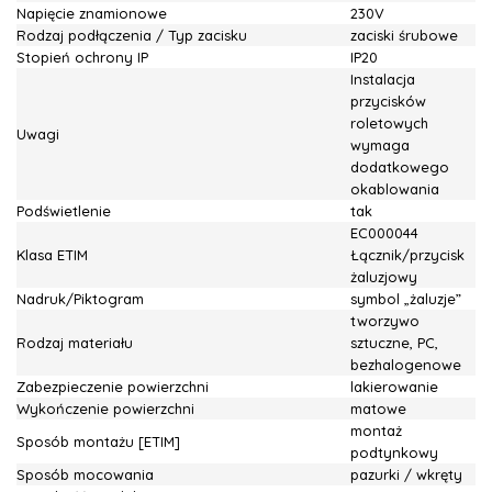
Napięcie znamionowe
230V
Rodzaj podłączenia / Typ zacisku
zaciski śrubowe
Stopień ochrony IP
IP20
Instalacja
przycisków
roletowych
Uwagi
wymaga
dodatkowego
okablowania
Podświetlenie
tak
EC000044
Klasa ETIM
Łącznik/przycisk
żaluzjowy
Nadruk/Piktogram
symbol „żaluzje”
tworzywo
Rodzaj materiału
sztuczne, PC,
bezhalogenowe
Zabezpieczenie powierzchni
lakierowanie
Wykończenie powierzchni
matowe
montaż
Sposób montażu [ETIM]
podtynkowy
Sposób mocowania
pazurki / wkręty