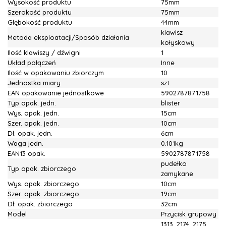
Wysokość produktu
75mm
Szerokość produktu
75mm
Głębokość produktu
44mm
klawisz
Metoda eksploatacji/Sposób działania
kołyskowy
Ilość klawiszy / dźwigni
1
Układ połączeń
Inne
Ilość w opakowaniu zbiorczym
10
Jednostka miary
szt.
EAN opakowanie jednostkowe
5902787871758
Typ opak. jedn.
blister
Wys. opak. jedn.
15cm
Szer. opak. jedn.
10cm
Dł. opak. jedn.
6cm
Waga jedn.
0.101kg
EAN13 opak.
5902787871758
pudełko
Typ opak. zbiorczego
zamykane
Wys. opak. zbiorczego
10cm
Szer. opak. zbiorczego
19cm
Dł. opak. zbiorczego
32cm
Model
Przycisk grupowy
1313, 2174, 2175,