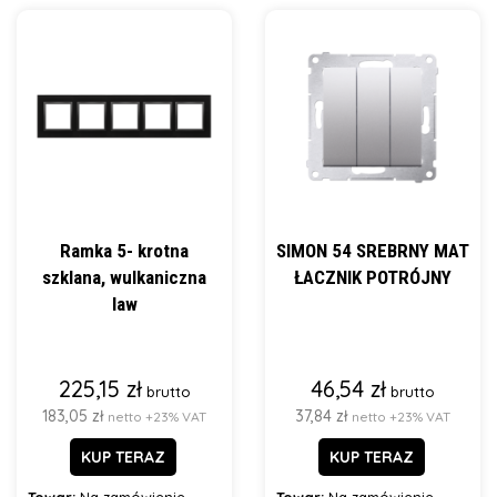
Ramka 5- krotna
SIMON 54 SREBRNY MAT
szklana, wulkaniczna
ŁACZNIK POTRÓJNY
law
225,15 zł
46,54 zł
brutto
brutto
183,05 zł
37,84 zł
netto +23% VAT
netto +23% VAT
KUP TERAZ
KUP TERAZ