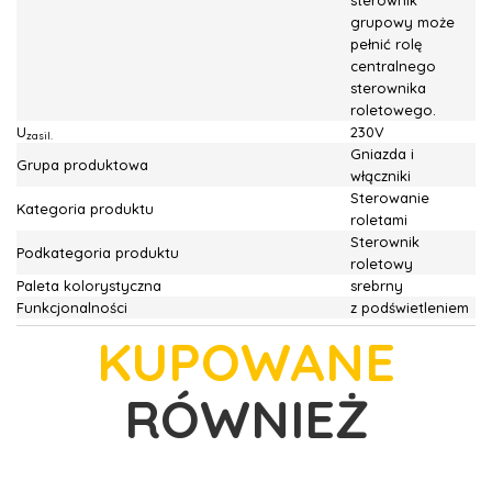
sterownik
grupowy może
pełnić rolę
centralnego
sterownika
roletowego.
U
230V
zasil.
Gniazda i
Grupa produktowa
włączniki
Sterowanie
Kategoria produktu
roletami
Sterownik
Podkategoria produktu
roletowy
Paleta kolorystyczna
srebrny
Funkcjonalności
z podświetleniem
KUPOWANE
RÓWNIEŻ