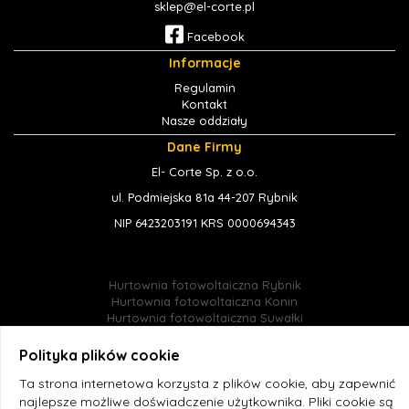
sklep@el-corte.pl
Facebook
Informacje
Regulamin
Kontakt
Nasze oddziały
Dane Firmy
El- Corte Sp. z o.o.
ul. Podmiejska 81a 44-207 Rybnik
NIP 6423203191 KRS 0000694343
Hurtownia fotowoltaiczna Rybnik
Hurtownia fotowoltaiczna Konin
Hurtownia fotowoltaiczna Suwałki
Hurtownia fotowoltaiczna Jastrzębie-Zdrój
Hurtownia fotowoltaiczna Śląsk
Polityka plików cookie
Hurtownia fotowoltaiczna Radlin
Ta strona internetowa korzysta z plików cookie, aby zapewnić
Hurtownia fotowoltaiczna online
Hurtownia fotowoltaiczna El-corte
najlepsze możliwe doświadczenie użytkownika. Pliki cookie są