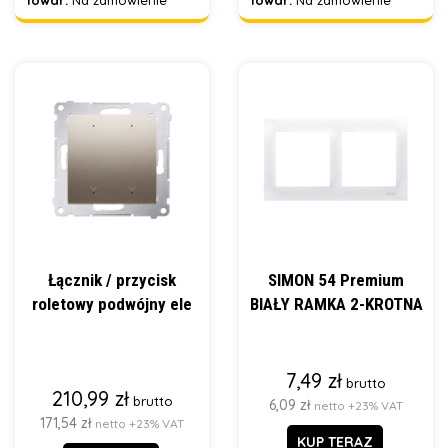
Towar:
Na zamówienie
Towar:
Na zamówienie
Łącznik / przycisk
SIMON 54 Premium
roletowy podwójny ele
BIAŁY RAMKA 2-KROTNA
7,49 zł
brutto
210,99 zł
brutto
6,09 zł
netto +23% VAT
171,54 zł
netto +23% VAT
KUP TERAZ