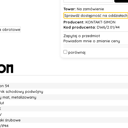
Towar:
Na zamówienie
Sprawdź dostępność na oddziałach
Producent:
KONTAKT-SIMON
Kod producenta:
DW6/2.01/44
Zapytaj o przedmiot
Powiadom mnie o zmianie ceny
porównaj
on 54
znik schodowy podwójny
ty mat, metalizowany
uł
X
V
iski śrubowe
/IP44