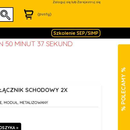
Zaloguj się
lub
Zarejestruj się
(pusty)
Szkolenie SEP/SIMP
IN 50 MINUT 37 SEKUND
% POLECAMY %
 ŁĄCZNIK SCHODOWY 2X
E, MODUŁ, METALIZOWANY