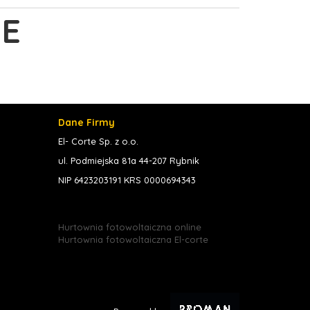
E
Dane Firmy
El- Corte Sp. z o.o.
ul. Podmiejska 81a 44-207 Rybnik
NIP 6423203191 KRS 0000694343
Hurtownia fotowoltaiczna online
Hurtownia fotowoltaiczna El-corte