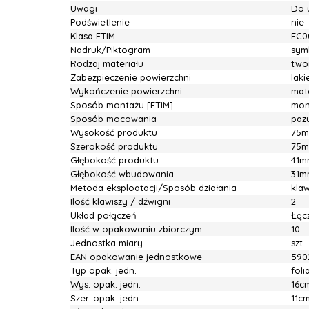
Uwagi
Do 
Podświetlenie
nie
Klasa ETIM
EC0
Nadruk/Piktogram
sym
Rodzaj materiału
two
Zabezpieczenie powierzchni
lak
Wykończenie powierzchni
mat
Sposób montażu [ETIM]
mon
Sposób mocowania
pazu
Wysokość produktu
75
Szerokość produktu
75
Głębokość produktu
41m
Głębokość wbudowania
31m
Metoda eksploatacji/Sposób działania
kla
Ilość klawiszy / dźwigni
2
Układ połączeń
Łącz
Ilość w opakowaniu zbiorczym
10
Jednostka miary
szt.
EAN opakowanie jednostkowe
590
Typ opak. jedn.
fol
Wys. opak. jedn.
16c
Szer. opak. jedn.
11c