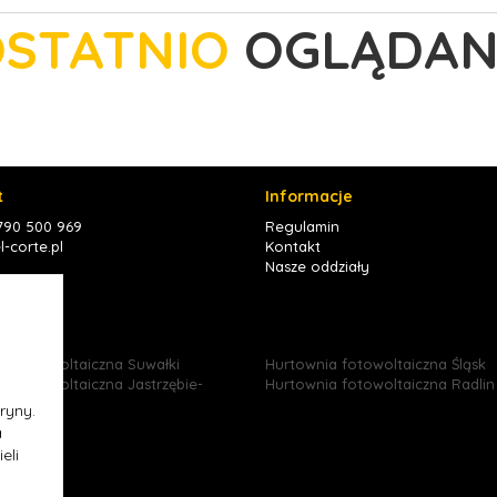
STATNIO
OGLĄDAN
t
Informacje
 790 500 969
Regulamin
-corte.pl
Kontakt
Nasze oddziały
book
ia fotowoltaiczna Suwałki
Hurtownia fotowoltaiczna Śląsk
a fotowoltaiczna Jastrzębie-
Hurtownia fotowoltaiczna Radlin
ryny.
a
eli