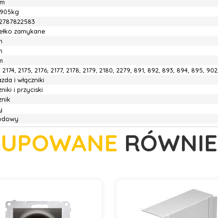
cm
7905kg
2787822583
ełko zamykane
m
m
m
, 2174, 2175, 2176, 2177, 2178, 2179, 2180, 2279, 891, 892, 893, 894, 895, 90
zda i włączniki
niki i przyciski
znik
y
odowy
KUPOWANE
RÓWNIE