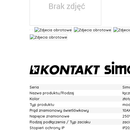
Seria
Sim
Nazwa produktu/Rodzaj
łąc
Kolor
zło
Typ produktu
mod
Prąd znamionowy świetlówkowy
10A
Napięcie znamionowe
250
Rodzaj podłączenia / Typ zacisku
zac
Stopień ochrony IP
IP20