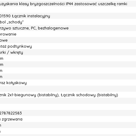
uzyskania klasy bryzgoszczelności IP44 zastosować uszczelkę ramki
01590 Łącznik instalacyjny
bol „schody”
rzywo sztuczne, PC, bezhalogenowe
ierowanie
owe
taż podtynkowy
rki / wkręty
mm
mm
m
m
wisz kołyskowy
nik 2x1-biegunowy (bistabilny), Łącznik schodowy (bistabilny)
2787822583
ia zgrzewana
m
m