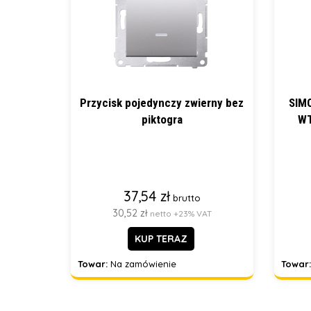
Przycisk pojedynczy zwierny bez
SIM
piktogra
W
37,54 zł
brutto
30,52 zł
netto +23% VAT
KUP TERAZ
Towar:
Na zamówienie
Towar: