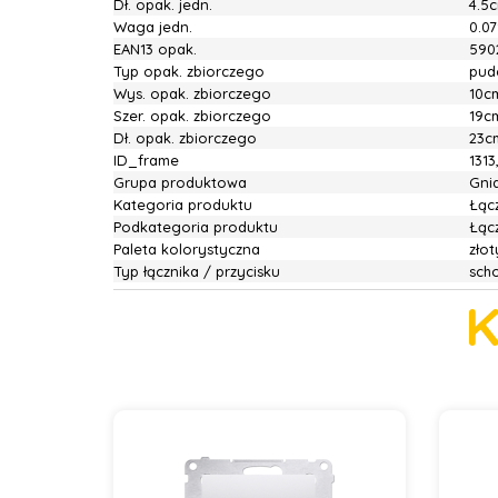
Dł. opak. jedn.
4.5
Waga jedn.
0.0
EAN13 opak.
590
Typ opak. zbiorczego
pud
Wys. opak. zbiorczego
10c
Szer. opak. zbiorczego
19c
Dł. opak. zbiorczego
23c
ID_frame
1313
Grupa produktowa
Gnia
Kategoria produktu
Łącz
Podkategoria produktu
Łąc
Paleta kolorystyczna
złot
Typ łącznika / przycisku
sch