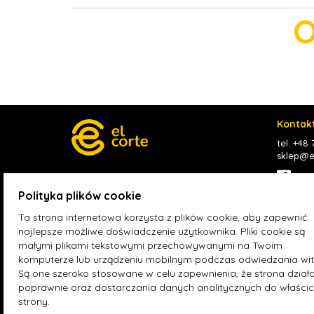
O
Kontak
tel. +48
sklep@el
Face
Polityka plików cookie
Ta strona internetowa korzysta z plików cookie, aby zapewnić
Hurtownia fotowoltaiczna Rybnik
Hurtown
najlepsze możliwe doświadczenie użytkownika. Pliki cookie są
Hurtownia fotowoltaiczna Konin
Hurtowni
małymi plikami tekstowymi przechowywanymi na Twoim
Zdrój
komputerze lub urządzeniu mobilnym podczas odwiedzania wit
Są one szeroko stosowane w celu zapewnienia, że strona dział
poprawnie oraz dostarczania danych analitycznych do właścici
strony.
© 2025 el-corte