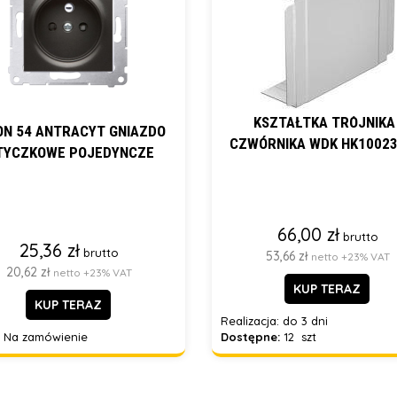
KSZTAŁTKA TRÓJNIKA 
ON 54 ANTRACYT GNIAZDO
CZWÓRNIKA WDK HK1002
TYCZKOWE POJEDYNCZE
66,00 zł
brutto
25,36 zł
brutto
53,66 zł
netto +23% VAT
20,62 zł
netto +23% VAT
KUP TERAZ
KUP TERAZ
Realizacja:
do 3 dni
Na zamówienie
Dostępne:
12 szt