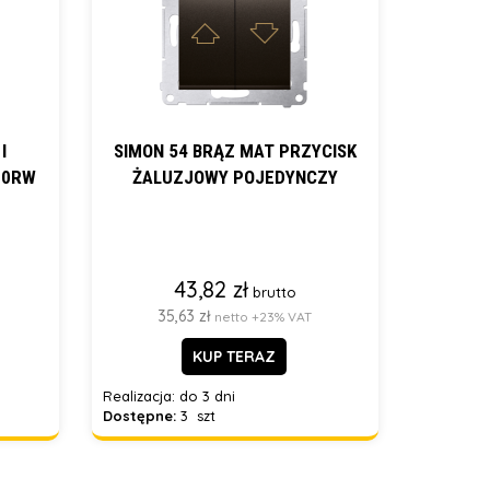
I
SIMON 54 BRĄZ MAT PRZYCISK
30RW
ŻALUZJOWY POJEDYNCZY
43,82 zł
brutto
35,63 zł
netto +23% VAT
KUP TERAZ
Realizacja:
do 3 dni
Dostępne:
3 szt