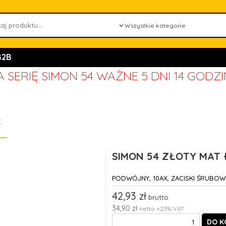
B2B
 SERIĘ SIMON 54 WAŻNE
5 DNI 14 GODZ
K
SIMON 54 ZŁOTY MAT
PODWÓJNY, 10AX, ZACISKI ŚRUBOW
42,93 zł
brutto
34,90 zł
netto +23% VAT