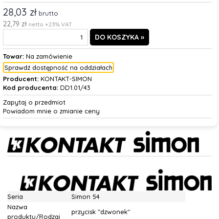
28,03 zł
brutto
22,79 zł
netto +23% VAT
Towar:
Na zamówienie
Sprawdź dostępność na oddziałach
Producent:
KONTAKT-SIMON
Kod producenta:
DD1.01/43
Zapytaj o przedmiot
Powiadom mnie o zmianie ceny
Seria
Simon 54
Nazwa
przycisk "dzwonek"
produktu/Rodzaj