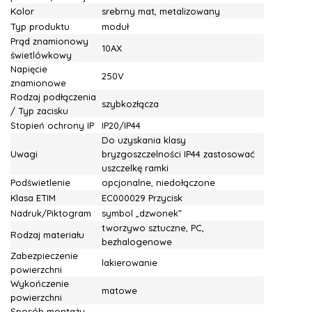
Kolor
srebrny mat, metalizowany
Typ produktu
moduł
Prąd znamionowy
10AX
świetlówkowy
Napięcie
250V
znamionowe
Rodzaj podłączenia
szybkozłącza
/ Typ zacisku
Stopień ochrony IP
IP20/IP44
Do uzyskania klasy
Uwagi
bryzgoszczelności IP44 zastosować
uszczelkę ramki
Podświetlenie
opcjonalne, niedołączone
Klasa ETIM
EC000029 Przycisk
Nadruk/Piktogram
symbol „dzwonek”
tworzywo sztuczne, PC,
Rodzaj materiału
bezhalogenowe
Zabezpieczenie
lakierowanie
powierzchni
Wykończenie
matowe
powierzchni
Sposób montażu