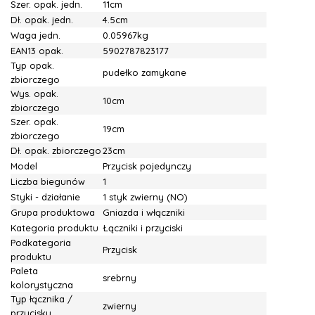
Szer. opak. jedn.
11cm
Dł. opak. jedn.
4.5cm
Waga jedn.
0.05967kg
EAN13 opak.
5902787823177
Typ opak.
pudełko zamykane
zbiorczego
Wys. opak.
10cm
zbiorczego
Szer. opak.
19cm
zbiorczego
Dł. opak. zbiorczego
23cm
Model
Przycisk pojedynczy
Liczba biegunów
1
Styki - działanie
1 styk zwierny (NO)
Grupa produktowa
Gniazda i włączniki
Kategoria produktu
Łączniki i przyciski
Podkategoria
Przycisk
produktu
Paleta
srebrny
kolorystyczna
Typ łącznika /
zwierny
przycisku