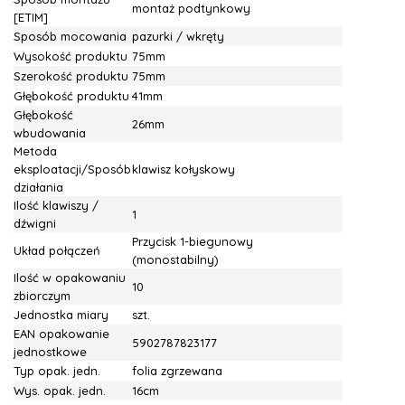
montaż podtynkowy
[ETIM]
Sposób mocowania
pazurki / wkręty
Wysokość produktu
75mm
Szerokość produktu
75mm
Głębokość produktu
41mm
Głębokość
26mm
wbudowania
Metoda
eksploatacji/Sposób
klawisz kołyskowy
działania
Ilość klawiszy /
1
dźwigni
Przycisk 1-biegunowy
Układ połączeń
(monostabilny)
Ilość w opakowaniu
10
zbiorczym
Jednostka miary
szt.
EAN opakowanie
5902787823177
jednostkowe
Typ opak. jedn.
folia zgrzewana
Wys. opak. jedn.
16cm