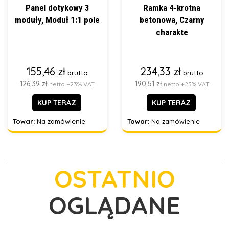
Panel dotykowy 3
Ramka 4-krotna
moduły, Moduł 1:1 pole
betonowa, Czarny
charakte
155,46 zł
234,33 zł
brutto
brutto
126,39 zł
190,51 zł
netto +23% VAT
netto +23% VAT
KUP TERAZ
KUP TERAZ
Towar:
Na zamówienie
Towar:
Na zamówienie
OSTATNIO
OGLĄDANE