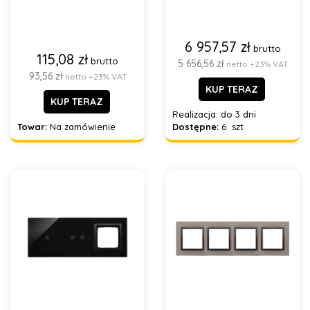
6 957,57 zł
brutto
115,08 zł
brutto
5 656,56 zł
netto +23% VAT
93,56 zł
netto +23% VAT
KUP TERAZ
KUP TERAZ
Realizacja:
do 3 dni
Towar:
Na zamówienie
Dostępne:
6 szt