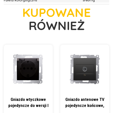
Paleta kolorystyczna
srebrny
KUPOWANE
RÓWNIEŻ
Gniazdo wtyczkowe
Gniazdo antenowe TV
pojedyncze do wersji I
pojedyncze końcowe,