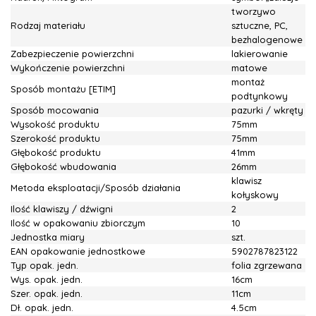
tworzywo
Rodzaj materiału
sztuczne, PC,
bezhalogenowe
Zabezpieczenie powierzchni
lakierowanie
Wykończenie powierzchni
matowe
montaż
Sposób montażu [ETIM]
podtynkowy
Sposób mocowania
pazurki / wkręty
Wysokość produktu
75mm
Szerokość produktu
75mm
Głębokość produktu
41mm
Głębokość wbudowania
26mm
klawisz
Metoda eksploatacji/Sposób działania
kołyskowy
Ilość klawiszy / dźwigni
2
Ilość w opakowaniu zbiorczym
10
Jednostka miary
szt.
EAN opakowanie jednostkowe
5902787823122
Typ opak. jedn.
folia zgrzewana
Wys. opak. jedn.
16cm
Szer. opak. jedn.
11cm
Dł. opak. jedn.
4.5cm