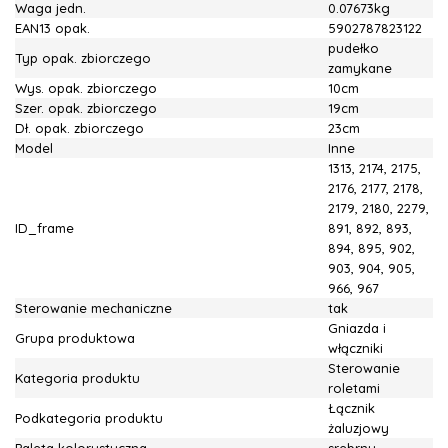
Waga jedn.
0.07673kg
EAN13 opak.
5902787823122
pudełko
Typ opak. zbiorczego
zamykane
Wys. opak. zbiorczego
10cm
Szer. opak. zbiorczego
19cm
Dł. opak. zbiorczego
23cm
Model
Inne
1313, 2174, 2175,
2176, 2177, 2178,
2179, 2180, 2279,
ID_frame
891, 892, 893,
894, 895, 902,
903, 904, 905,
966, 967
Sterowanie mechaniczne
tak
Gniazda i
Grupa produktowa
włączniki
Sterowanie
Kategoria produktu
roletami
Łącznik
Podkategoria produktu
żaluzjowy