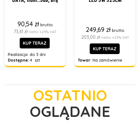
DATA, tłum.:5dB, brą
LED 3W 325LM
90,54 zł
brutto
249,69 zł
brutto
73,61 zł
netto +23% VAT
203,00 zł
netto +23% VAT
KUP TERAZ
KUP TERAZ
Realizacja:
do 3 dni
Dostępne:
4 szt
Towar:
Na zamówienie
OSTATNIO
OGLĄDANE