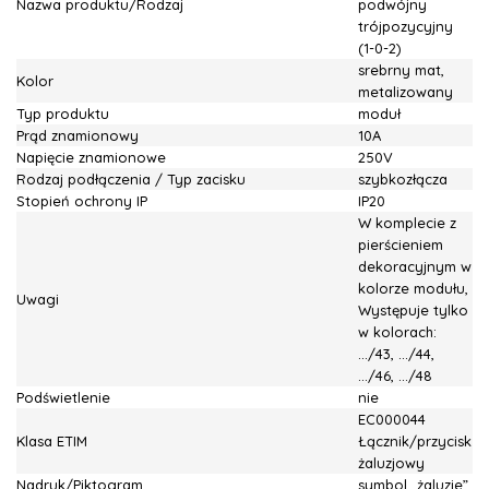
Nazwa produktu/Rodzaj
podwójny
trójpozycyjny
(1-0-2)
srebrny mat,
Kolor
metalizowany
Typ produktu
moduł
Prąd znamionowy
10A
Napięcie znamionowe
250V
Rodzaj podłączenia / Typ zacisku
szybkozłącza
Stopień ochrony IP
IP20
W komplecie z
pierścieniem
dekoracyjnym w
kolorze modułu,
Uwagi
Występuje tylko
w kolorach:
.../43, .../44,
.../46, .../48
Podświetlenie
nie
EC000044
Klasa ETIM
Łącznik/przycisk
żaluzjowy
Nadruk/Piktogram
symbol „żaluzje”