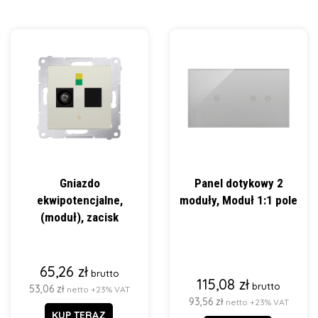
Gniazdo
Panel dotykowy 2
ekwipotencjalne,
moduły, Moduł 1:1 pole
(moduł), zacisk
65,26 zł
brutto
115,08 zł
brutto
53,06 zł
netto +23% VAT
93,56 zł
netto +23% VAT
KUP TERAZ