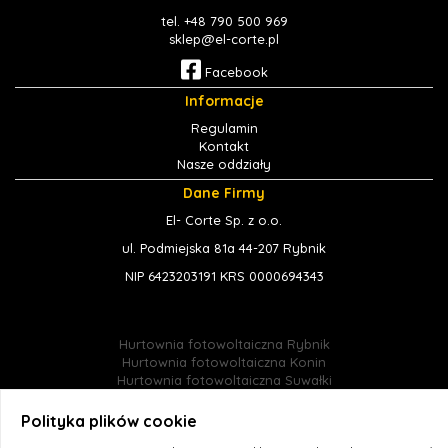
tel. +48 790 500 969
sklep@el-corte.pl
Facebook
Informacje
Regulamin
Kontakt
Nasze oddziały
Dane Firmy
El- Corte Sp. z o.o.
ul. Podmiejska 81a 44-207 Rybnik
NIP 6423203191 KRS 0000694343
Hurtownia fotowoltaiczna Rybnik
Hurtownia fotowoltaiczna Konin
Hurtownia fotowoltaiczna Suwałki
Hurtownia fotowoltaiczna Jastrzębie-Zdrój
Hurtownia fotowoltaiczna Śląsk
Polityka plików cookie
Hurtownia fotowoltaiczna Radlin