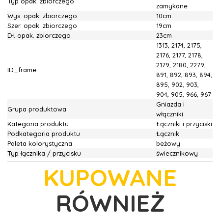
Typ opak. zbiorczego
zamykane
Wys. opak. zbiorczego
10cm
Szer. opak. zbiorczego
19cm
Dł. opak. zbiorczego
23cm
1313, 2174, 2175,
2176, 2177, 2178,
2179, 2180, 2279,
ID_frame
891, 892, 893, 894,
895, 902, 903,
904, 905, 966, 967
Gniazda i
Grupa produktowa
włączniki
Kategoria produktu
Łączniki i przyciski
Podkategoria produktu
Łącznik
Paleta kolorystyczna
beżowy
Typ łącznika / przycisku
świecznikowy
KUPOWANE
RÓWNIEŻ