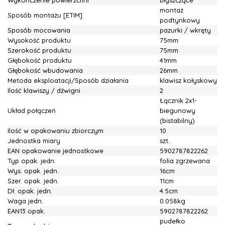
Wykończenie powierzchni
błyszczące
montaż
Sposób montażu [ETIM]
podtynkowy
Sposób mocowania
pazurki / wkręty
Wysokość produktu
75mm
Szerokość produktu
75mm
Głębokość produktu
41mm
Głębokość wbudowania
26mm
Metoda eksploatacji/Sposób działania
klawisz kołyskowy
Ilość klawiszy / dźwigni
2
Łącznik 2x1-
Układ połączeń
biegunowy
(bistabilny)
Ilość w opakowaniu zbiorczym
10
Jednostka miary
szt.
EAN opakowanie jednostkowe
5902787822262
Typ opak. jedn.
folia zgrzewana
Wys. opak. jedn.
16cm
Szer. opak. jedn.
11cm
Dł. opak. jedn.
4.5cm
Waga jedn.
0.058kg
EAN13 opak.
5902787822262
pudełko