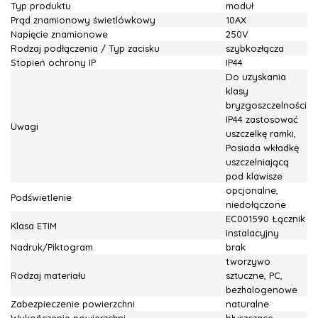
Typ produktu
moduł
Prąd znamionowy świetlówkowy
10AX
Napięcie znamionowe
250V
Rodzaj podłączenia / Typ zacisku
szybkozłącza
Stopień ochrony IP
IP44
Do uzyskania
klasy
bryzgoszczelności
IP44 zastosować
Uwagi
uszczelkę ramki,
Posiada wkładkę
uszczelniającą
pod klawisze
opcjonalne,
Podświetlenie
niedołączone
EC001590 Łącznik
Klasa ETIM
instalacyjny
Nadruk/Piktogram
brak
tworzywo
Rodzaj materiału
sztuczne, PC,
bezhalogenowe
Zabezpieczenie powierzchni
naturalne