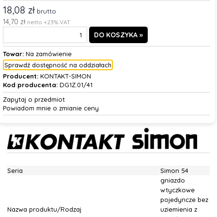
18,08 zł
brutto
14,70 zł
netto +23% VAT
Towar:
Na zamówienie
Sprawdź dostępność na oddziałach
Producent:
KONTAKT-SIMON
Kod producenta:
DG1Z.01/41
Zapytaj o przedmiot
Powiadom mnie o zmianie ceny
Seria
Simon 54
gniazdo
wtyczkowe
pojedyncze bez
Nazwa produktu/Rodzaj
uziemienia z