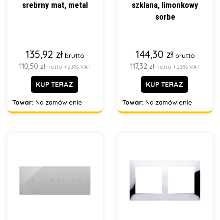
srebrny mat, metal
szklana, limonkowy
sorbe
135,92 zł
144,30 zł
brutto
brutto
110,50 zł
117,32 zł
netto +23% VAT
netto +23% VAT
KUP TERAZ
KUP TERAZ
Towar:
Na zamówienie
Towar:
Na zamówienie