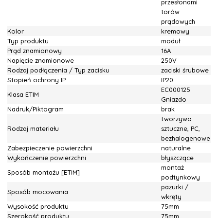
przesłonami
torów
prądowych
Kolor
kremowy
Typ produktu
moduł
Prąd znamionowy
16A
Napięcie znamionowe
250V
Rodzaj podłączenia / Typ zacisku
zaciski śrubowe
Stopień ochrony IP
IP20
EC000125
Klasa ETIM
Gniazdo
Nadruk/Piktogram
brak
tworzywo
Rodzaj materiału
sztuczne, PC,
bezhalogenowe
Zabezpieczenie powierzchni
naturalne
Wykończenie powierzchni
błyszczące
montaż
Sposób montażu [ETIM]
podtynkowy
pazurki /
Sposób mocowania
wkręty
Wysokość produktu
75mm
Szerokość produktu
75mm