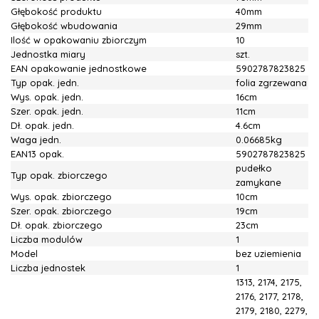
Głębokość produktu
40mm
Głębokość wbudowania
29mm
Ilość w opakowaniu zbiorczym
10
Jednostka miary
szt.
EAN opakowanie jednostkowe
5902787823825
Typ opak. jedn.
folia zgrzewana
Wys. opak. jedn.
16cm
Szer. opak. jedn.
11cm
Dł. opak. jedn.
4.6cm
Waga jedn.
0.06685kg
EAN13 opak.
5902787823825
pudełko
Typ opak. zbiorczego
zamykane
Wys. opak. zbiorczego
10cm
Szer. opak. zbiorczego
19cm
Dł. opak. zbiorczego
23cm
Liczba modulów
1
Model
bez uziemienia
Liczba jednostek
1
1313, 2174, 2175,
2176, 2177, 2178,
2179, 2180, 2279,