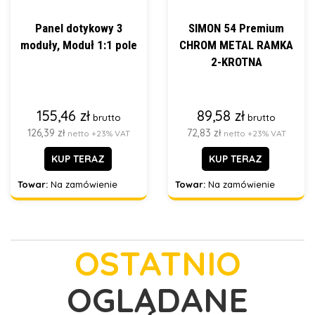
Panel dotykowy 3
SIMON 54 Premium
moduły, Moduł 1:1 pole
CHROM METAL RAMKA
2-KROTNA
155,46 zł
89,58 zł
brutto
brutto
126,39 zł
72,83 zł
netto +23% VAT
netto +23% VAT
KUP TERAZ
KUP TERAZ
Towar:
Na zamówienie
Towar:
Na zamówienie
OSTATNIO
OGLĄDANE