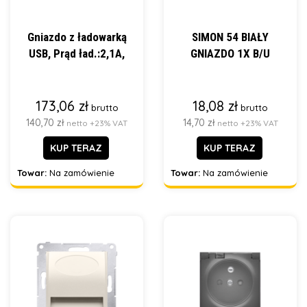
Gniazdo z ładowarką
SIMON 54 BIAŁY
USB, Prąd ład.:2,1A,
GNIAZDO 1X B/U
173,06 zł
18,08 zł
brutto
brutto
140,70 zł
14,70 zł
netto +23% VAT
netto +23% VAT
KUP TERAZ
KUP TERAZ
Towar:
Na zamówienie
Towar:
Na zamówienie