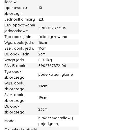
Ilość w
opakowaniu
10
zbiorczym
Jednostka miary
szt.
EAN opakowanie
5902787872106
jednostkowe
Typ opak. jedn.
folia zgrzewana
Wys. opak. jedn.
16cm
Szer. opak. jedn.
11cm
Dł. opak. jedn.
2cm
Waga jedn.
0.012kg
EAN13 opak.
5902787872106
Typ opak.
pudełko zamykane
zbiorczego
Wys. opak.
10cm
zbiorczego
Szer. opak.
19cm
zbiorczego
Dł. opak.
23cm
zbiorczego
Klawisz wahadłowy
Model
pojedynczy
Okienko kontrolki