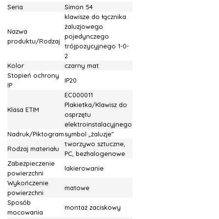
Seria
Simon 54
klawisze do łącznika
żaluzjowego
Nazwa
pojedynczego
produktu/Rodzaj
trójpozycyjnego 1-0-
2
Kolor
czarny mat
Stopień ochrony
IP20
IP
EC000011
Plakietka/Klawisz do
Klasa ETIM
osprzętu
elektroinstalacyjnego
Nadruk/Piktogram
symbol „żaluzje”
tworzywo sztuczne,
Rodzaj materiału
PC, bezhalogenowe
Zabezpieczenie
lakierowanie
powierzchni
Wykończenie
matowe
powierzchni
Sposób
montaż zaciskowy
mocowania