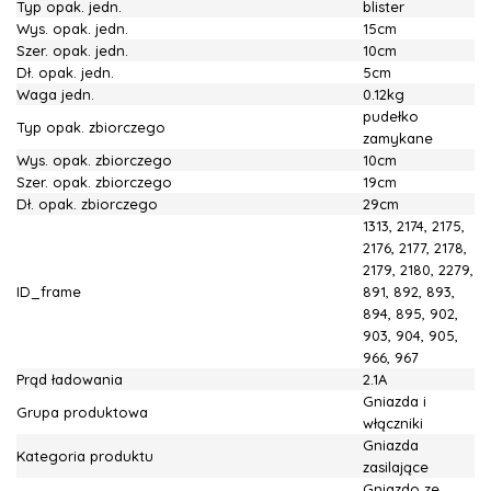
Typ opak. jedn.
blister
Wys. opak. jedn.
15cm
Szer. opak. jedn.
10cm
Dł. opak. jedn.
5cm
Waga jedn.
0.12kg
pudełko
Typ opak. zbiorczego
zamykane
Wys. opak. zbiorczego
10cm
Szer. opak. zbiorczego
19cm
Dł. opak. zbiorczego
29cm
1313, 2174, 2175,
2176, 2177, 2178,
2179, 2180, 2279,
ID_frame
891, 892, 893,
894, 895, 902,
903, 904, 905,
966, 967
Prąd ładowania
2.1A
Gniazda i
Grupa produktowa
włączniki
Gniazda
Kategoria produktu
zasilające
Gniazdo ze