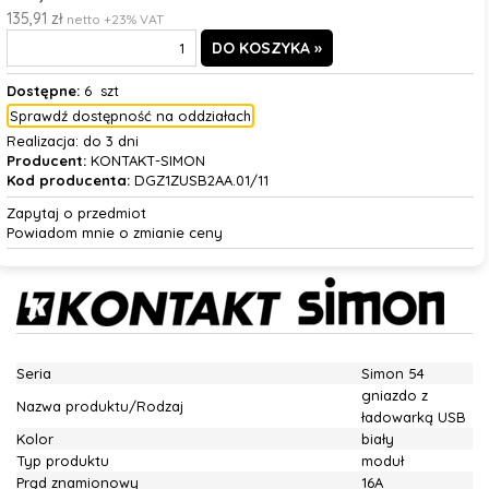
135,91 zł
netto +23% VAT
Dostępne:
6 szt
Sprawdź dostępność na oddziałach
Realizacja:
do 3 dni
Producent:
KONTAKT-SIMON
Kod producenta:
DGZ1ZUSB2AA.01/11
Zapytaj o przedmiot
Powiadom mnie o zmianie ceny
Seria
Simon 54
gniazdo z
Nazwa produktu/Rodzaj
ładowarką USB
Kolor
biały
Typ produktu
moduł
Prąd znamionowy
16A