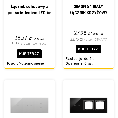
Łącznik schodowy z
SIMON 54 BIAŁY
podświetleniem LED be
ŁĄCZNIK KRZYŻOWY
27,98 zł
brutto
38,57 zł
brutto
22,75 zł
netto +23% VAT
31,36 zł
netto +23% VAT
KUP TERAZ
KUP TERAZ
Realizacja:
do 3 dni
Towar:
Na zamówienie
Dostępne:
6 szt