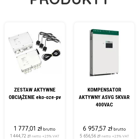
ZESTAW AKTYWNE
KOMPENSATOR
OBCIĄŻENIE eko-oze-pv
AKTYWNY ASVG 5KVAR
400VAC
1 777,01 zł
6 957,57 zł
brutto
brutto
1 444,72 zł
5 656,56 zł
netto +23% VAT
netto +23% VAT