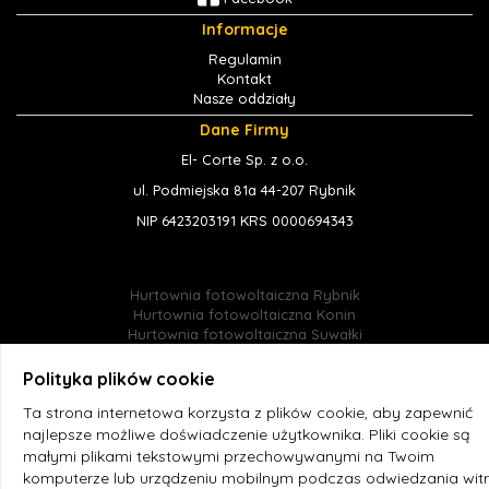
Informacje
Regulamin
Kontakt
Nasze oddziały
Dane Firmy
El- Corte Sp. z o.o.
ul. Podmiejska 81a 44-207 Rybnik
NIP 6423203191 KRS 0000694343
Hurtownia fotowoltaiczna Rybnik
Hurtownia fotowoltaiczna Konin
Hurtownia fotowoltaiczna Suwałki
Hurtownia fotowoltaiczna Jastrzębie-Zdrój
Hurtownia fotowoltaiczna Śląsk
Polityka plików cookie
Hurtownia fotowoltaiczna Radlin
Ta strona internetowa korzysta z plików cookie, aby zapewnić
Hurtownia fotowoltaiczna online
Hurtownia fotowoltaiczna El-corte
najlepsze możliwe doświadczenie użytkownika. Pliki cookie są
małymi plikami tekstowymi przechowywanymi na Twoim
komputerze lub urządzeniu mobilnym podczas odwiedzania witr