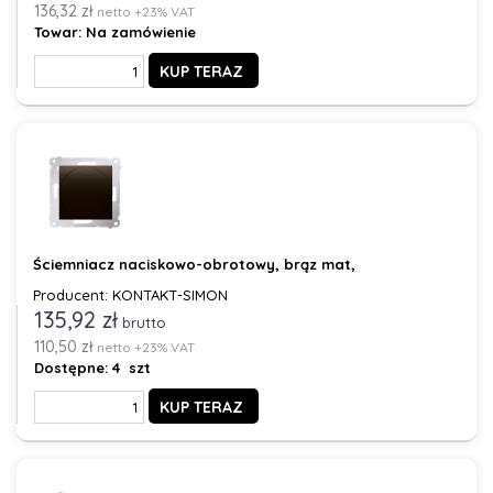
136,32 zł
netto +23% VAT
Towar:
Na zamówienie
KUP TERAZ
Ściemniacz naciskowo-obrotowy, brąz mat,
Producent: KONTAKT-SIMON
135,92 zł
brutto
110,50 zł
netto +23% VAT
Dostępne:
4 szt
KUP TERAZ