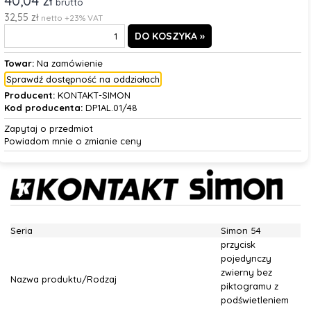
40,04 zł
brutto
32,55 zł
netto +23% VAT
Towar:
Na zamówienie
Sprawdź dostępność na oddziałach
Producent:
KONTAKT-SIMON
Kod producenta:
DP1AL.01/48
Zapytaj o przedmiot
Powiadom mnie o zmianie ceny
Seria
Simon 54
przycisk
pojedynczy
zwierny bez
Nazwa produktu/Rodzaj
piktogramu z
podświetleniem