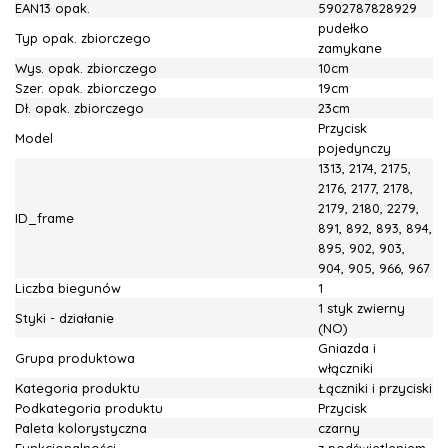
EAN13 opak.
5902787828929
pudełko
Typ opak. zbiorczego
zamykane
Wys. opak. zbiorczego
10cm
Szer. opak. zbiorczego
19cm
Dł. opak. zbiorczego
23cm
Przycisk
Model
pojedynczy
1313, 2174, 2175,
2176, 2177, 2178,
2179, 2180, 2279,
ID_frame
891, 892, 893, 894,
895, 902, 903,
904, 905, 966, 967
Liczba biegunów
1
1 styk zwierny
Styki - działanie
(NO)
Gniazda i
Grupa produktowa
włączniki
Kategoria produktu
Łączniki i przyciski
Podkategoria produktu
Przycisk
Paleta kolorystyczna
czarny