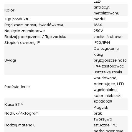
LED
antracyt,
Kolor
metalizowany
Typ produktu
moduł
Prąd znamionowy świetlówkowy
16AX
Napięcie znamionowe
250V
Rodzaj podłączenia / Typ zacisku
zaciski śrubowe
Stopień ochrony IP
IP20/IP44
Do uzyskania
klasy
Uwagi
bryzgoszczelności
IP44 zastosować
uszczelkę ramki
wbudowane,
orientujące, LED
Podświetlenie
wymienialny,
kolor: niebieski
EC000029
Klasa ETIM
Przycisk
Nadruk/Piktogram
brak
tworzywo
Rodzaj materiału
sztuczne, PC,
bezhalogenowe