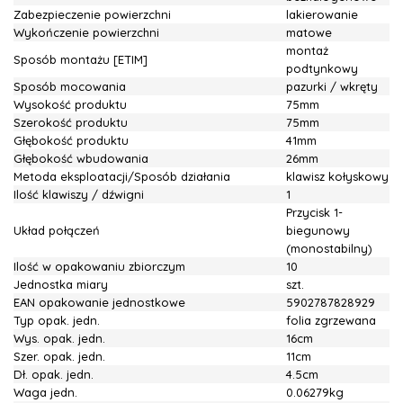
Zabezpieczenie powierzchni
lakierowanie
Wykończenie powierzchni
matowe
montaż
Sposób montażu [ETIM]
podtynkowy
Sposób mocowania
pazurki / wkręty
Wysokość produktu
75mm
Szerokość produktu
75mm
Głębokość produktu
41mm
Głębokość wbudowania
26mm
Metoda eksploatacji/Sposób działania
klawisz kołyskowy
Ilość klawiszy / dźwigni
1
Przycisk 1-
Układ połączeń
biegunowy
(monostabilny)
Ilość w opakowaniu zbiorczym
10
Jednostka miary
szt.
EAN opakowanie jednostkowe
5902787828929
Typ opak. jedn.
folia zgrzewana
Wys. opak. jedn.
16cm
Szer. opak. jedn.
11cm
Dł. opak. jedn.
4.5cm
Waga jedn.
0.06279kg