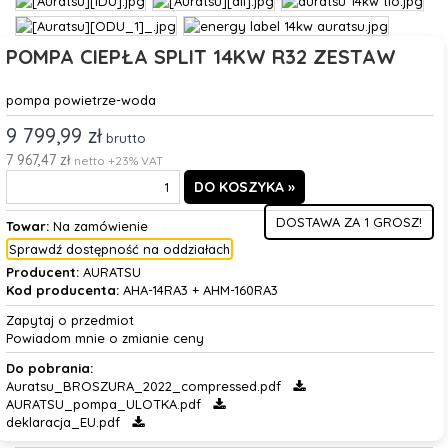
POMPA CIEPŁA SPLIT 14KW R32 ZESTAW
pompa powietrze-woda
9 799,99 zł
brutto
7 967,47 zł
netto +23% VAT
DOSTAWA ZA 1 GROSZ!
Towar:
Na zamówienie
Sprawdź dostępność na oddziałach
Producent:
AURATSU
Kod producenta:
AHA-14RA3 + AHM-160RA3
Zapytaj o przedmiot
Powiadom mnie o zmianie ceny
Do pobrania:
Auratsu_BROSZURA_2022_compressed.pdf
AURATSU_pompa_ULOTKA.pdf
deklaracja_EU.pdf