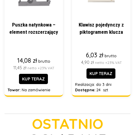
Puszka natynkowa –
Klawisz pojedynczy z
element rozszerzający
piktogramem klucza
6,03 zł
brutto
14,08 zł
brutto
4,90 zł
netto +23% VAT
11,45 zł
netto +23% VAT
KUP TERAZ
KUP TERAZ
Realizacja:
do 3 dni
Towar:
Na zamówienie
Dostępne:
24 szt
OSTATNIO