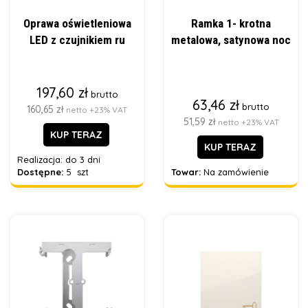
Oprawa oświetleniowa
Ramka 1- krotna
LED z czujnikiem ru
metalowa, satynowa noc
197,60 zł
brutto
63,46 zł
brutto
160,65 zł
netto +23% VAT
51,59 zł
netto +23% VAT
KUP TERAZ
KUP TERAZ
Realizacja:
do 3 dni
Dostępne:
5 szt
Towar:
Na zamówienie