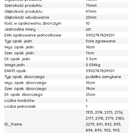
Szerokość produktu
75mm
Głębokość produktu
47mm
Głębokość wbudowania
23mm
Ilość w opakowaniu zbiorczym
10
Jednostka miary
szt.
EAN opakowanie jednostkowe
5902787824501
Typ opak. jedn.
folia zgrzewana
Wys. opak. jedn.
16cm
Szer. opak. jedn.
11cm
Dł. opak. jedn.
5.5cm
Waga jedn.
0.034kg
EAN13 opak.
5902787824501
Typ opak. zbiorczego
pudełko zamykane
Wys. opak. zbiorczego
10cm
Szer. opak. zbiorczego
19cm
Dł. opak. zbiorczego
23cm
Liczba modulów
1
Liczba jednostek
1
1313, 2174, 2175, 2176,
2177, 2178, 2179, 2180,
ID_frame
2279, 891, 892, 893,
894, 895, 902, 903,