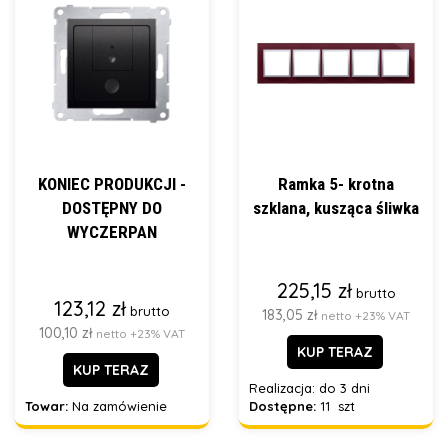
KONIEC PRODUKCJI -
Ramka 5- krotna
DOSTĘPNY DO
szklana, kusząca śliwka
WYCZERPAN
225,15 zł
brutto
123,12 zł
brutto
183,05 zł
netto +23% VAT
100,10 zł
netto +23% VAT
KUP TERAZ
KUP TERAZ
Realizacja:
do 3 dni
Towar:
Na zamówienie
Dostępne:
11 szt