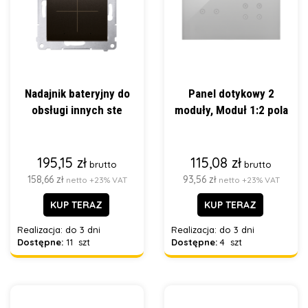
Nadajnik bateryjny do
Panel dotykowy 2
obsługi innych ste
moduły, Moduł 1:2 pola
195,15 zł
115,08 zł
brutto
brutto
158,66 zł
93,56 zł
netto +23% VAT
netto +23% VAT
KUP TERAZ
KUP TERAZ
Realizacja:
do 3 dni
Realizacja:
do 3 dni
Dostępne:
11 szt
Dostępne:
4 szt