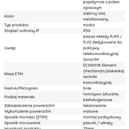
pojedyncza z polem
opisowym
srebrny mat,
Kolor
metalizowany
Typ produktu
moduł
Stopień ochrony IP
IP20
pasuja wkłady RJ45 /
RJ12 dedykowane do
Uwagi
pokrywy
telekomunikacyjnej
Simon54
EC000018 Element
(mechanizm/plakietka)
Klasa ETIM
techniki
komunikacyjnej
Nadruk/Piktogram
brak
tworzywo sztuczne,
Rodzaj materiału
bezhalogenowe
Zabezpieczenie powierzchni
lakierowanie
Wykończenie powierzchni
matowe
Sposób montażu [ETIM]
montaż podtynkowy
Sposób mocowania
pazurki / wkręty
Wysokość produktu
75mm