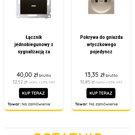
Łącznik
Pokrywa do gniazda
jednobiegunowy z
wtyczkowego
sygnalizacją za
pojedyncz
40,00 zł
13,35 zł
brutto
brutto
32,52 zł
10,85 zł
netto +23% VAT
netto +23% VAT
KUP TERAZ
KUP TERAZ
Towar:
Na zamówienie
Towar:
Na zamówienie