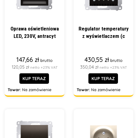
Oprawa oświetleniowa
Regulator temperatury
LED, 230V, antracyt
z wyświetlaczem (c
147,66 zł
430,55 zł
brutto
brutto
120,05 zł
350,04 zł
netto +23% VAT
netto +23% VAT
KUP TERAZ
KUP TERAZ
Towar:
Na zamówienie
Towar:
Na zamówienie