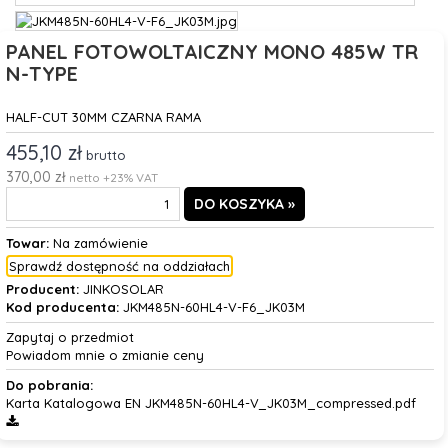
PANEL FOTOWOLTAICZNY MONO 485W TR
N-TYPE
HALF-CUT 30MM CZARNA RAMA
455,10 zł
brutto
370,00 zł
netto +23% VAT
Towar:
Na zamówienie
Sprawdź dostępność na oddziałach
Producent:
JINKOSOLAR
Kod producenta:
JKM485N-60HL4-V-F6_JK03M
Zapytaj o przedmiot
Powiadom mnie o zmianie ceny
Do pobrania:
Karta Katalogowa EN JKM485N-60HL4-V_JK03M_compressed.pdf