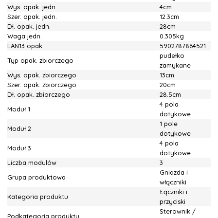
Wys. opak. jedn.
4cm
Szer. opak. jedn.
12.3cm
Dł. opak. jedn.
28cm
Waga jedn.
0.305kg
EAN13 opak.
5902787864521
pudełko
Typ opak. zbiorczego
zamykane
Wys. opak. zbiorczego
13cm
Szer. opak. zbiorczego
20cm
Dł. opak. zbiorczego
28.5cm
4 pola
Moduł 1
dotykowe
1 pole
Moduł 2
dotykowe
4 pola
Moduł 3
dotykowe
Liczba modulów
3
Gniazda i
Grupa produktowa
włączniki
Łączniki i
Kategoria produktu
przyciski
Sterownik /
Podkategoria produktu