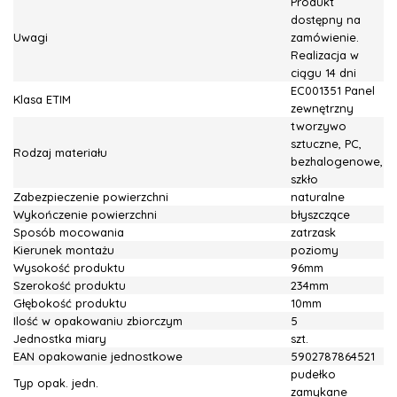
Produkt
dostępny na
Uwagi
zamówienie.
Realizacja w
ciągu 14 dni
EC001351 Panel
Klasa ETIM
zewnętrzny
tworzywo
sztuczne, PC,
Rodzaj materiału
bezhalogenowe,
szkło
Zabezpieczenie powierzchni
naturalne
Wykończenie powierzchni
błyszczące
Sposób mocowania
zatrzask
Kierunek montażu
poziomy
Wysokość produktu
96mm
Szerokość produktu
234mm
Głębokość produktu
10mm
Ilość w opakowaniu zbiorczym
5
Jednostka miary
szt.
EAN opakowanie jednostkowe
5902787864521
pudełko
Typ opak. jedn.
zamykane