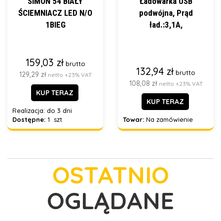
SIMON 54 BIAŁY
Ładowarka USB
ŚCIEMNIACZ LED N/O
podwójna, Prąd
1BIEG
ład.:3,1A,
159,03 zł
brutto
132,94 zł
brutto
129,29 zł
netto +23% VAT
108,08 zł
netto +23% VAT
KUP TERAZ
KUP TERAZ
Realizacja:
do 3 dni
Dostępne:
1 szt
Towar:
Na zamówienie
OSTATNIO
OGLĄDANE