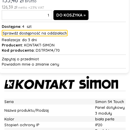
155,46 zł
brutto
126,39 zł
netto +23% VAT
Dostępne:
4 szt
Sprawdź dostępność na oddziałach
Realizacja:
do 3 dni
Producent:
KONTAKT-SIMON
Kod producenta:
DSTR3414/70
Zapytaj o przedmiot
Powiadom mnie o zmianie ceny
Seria
Simon 54 Touch
Panel dotykowy
Nazwa produktu/Rodzaj
3 moduły
Kolor
biała perła
Stopień ochrony IP
IP20