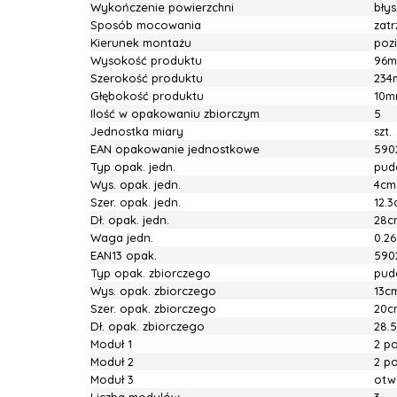
Wykończenie powierzchni
bły
Sposób mocowania
zatr
Kierunek montażu
poz
Wysokość produktu
96
Szerokość produktu
234
Głębokość produktu
10
Ilość w opakowaniu zbiorczym
5
Jednostka miary
szt.
EAN opakowanie jednostkowe
590
Typ opak. jedn.
pud
Wys. opak. jedn.
4cm
Szer. opak. jedn.
12.
Dł. opak. jedn.
28c
Waga jedn.
0.2
EAN13 opak.
590
Typ opak. zbiorczego
pud
Wys. opak. zbiorczego
13c
Szer. opak. zbiorczego
20c
Dł. opak. zbiorczego
28.
Moduł 1
2 p
Moduł 2
2 p
Moduł 3
otw