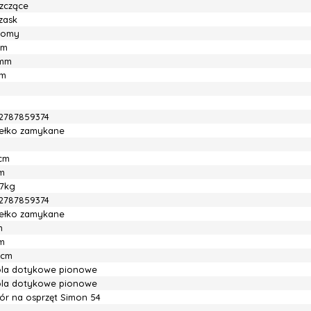
szczące
zask
iomy
mm
mm
mm
2787859374
ełko zamykane
3cm
m
67kg
2787859374
ełko zamykane
m
m
5cm
ola dotykowe pionowe
ola dotykowe pionowe
ór na osprzęt Simon 54