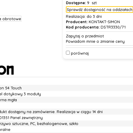
Dostępne:
9 szt
Sprawdź dostępność na oddziałach
Realizacja:
do 3 dni
Producent:
KONTAKT-SIMON
Kod producenta:
DSTR3330/71
Zapytaj o przedmiot
Powiadom mnie o zmianie ceny
porównaj
on 54 Touch
el dotykowy 3 moduły
brna mgła
dukt dostępny na zamówienie. Realizacja w ciągu 14 dni
01351 Panel zewnętrzny
rzywo sztuczne, PC, bezhalogenowe, szkło
uralne