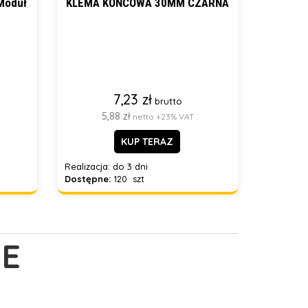
 Moduł
KLEMA KOŃCOWA 30MM CZARNA
7,23 zł
brutto
5,88 zł
netto +23% VAT
KUP TERAZ
Realizacja:
do 3 dni
Dostępne:
120 szt
E