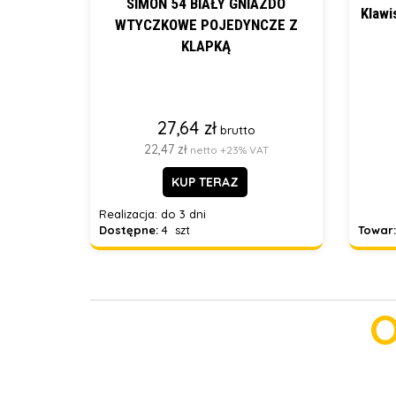
SIMON 54 BIAŁY GNIAZDO
Klawi
WTYCZKOWE POJEDYNCZE Z
KLAPKĄ
27,64 zł
brutto
22,47 zł
netto +23% VAT
KUP TERAZ
Realizacja:
do 3 dni
Towar:
Dostępne:
4 szt
O