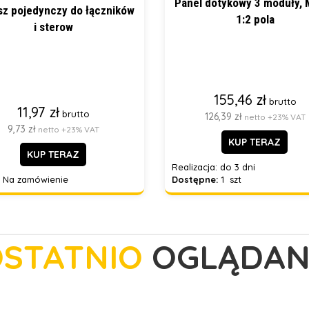
Panel dotykowy 3 moduły,
sz pojedynczy do łączników
1:2 pola
i sterow
155,46 zł
brutto
11,97 zł
brutto
126,39 zł
netto +23% VAT
9,73 zł
netto +23% VAT
KUP TERAZ
KUP TERAZ
Realizacja:
do 3 dni
Na zamówienie
Dostępne:
1 szt
STATNIO
OGLĄDAN