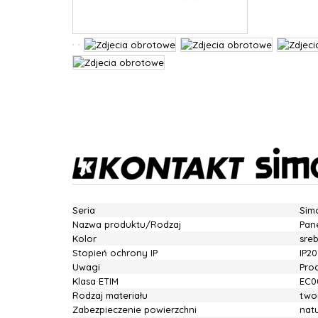
Seria
Sim
Nazwa produktu/Rodzaj
Pan
Kolor
sre
Stopień ochrony IP
IP20
Uwagi
Pro
Klasa ETIM
EC0
Rodzaj materiału
two
Zabezpieczenie powierzchni
nat