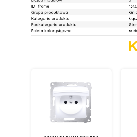
Liczba modulów
3
ID_frame
1313
Grupa produktowa
Gnia
Kategoria produktu
Łącz
Podkategoria produktu
Ste
Paleta kolorystyczna
sre