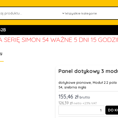
B2B
 SERIĘ SIMON 54 WAŻNE
5 DNI 15 GODZ
wy
Panel dotykowy 3 moduł
dotykowe pionowe, Moduł 2:2 pola
54, srebrna mgła
155,46 zł
brutto
126,39 zł
netto +23% VAT