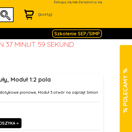
Zaloguj się
lub
Zarejestruj się
(pusty)
Szkolenie SEP/SIMP
IN 37 MINUT 59 SEKUND
% POLECAMY %
y, Moduł 1:2 pola
 dotykowe pionowe, Moduł 3:otwór na osprzęt Simon