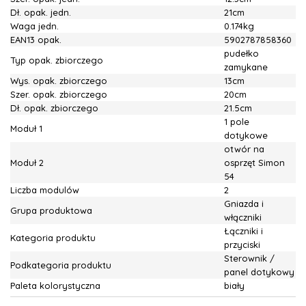
Dł. opak. jedn.
21cm
Waga jedn.
0.174kg
EAN13 opak.
5902787858360
pudełko
Typ opak. zbiorczego
zamykane
Wys. opak. zbiorczego
13cm
Szer. opak. zbiorczego
20cm
Dł. opak. zbiorczego
21.5cm
1 pole
Moduł 1
dotykowe
otwór na
Moduł 2
osprzęt Simon
54
Liczba modulów
2
Gniazda i
Grupa produktowa
włączniki
Łączniki i
Kategoria produktu
przyciski
Sterownik /
Podkategoria produktu
panel dotykowy
Paleta kolorystyczna
biały