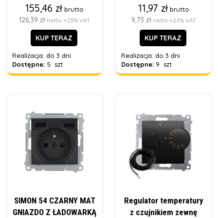
155,46 zł
11,97 zł
brutto
brutto
126,39 zł
9,73 zł
netto +23% VAT
netto +23% VAT
KUP TERAZ
KUP TERAZ
Realizacja:
do 3 dni
Realizacja:
do 3 dni
Dostępne:
5 szt
Dostępne:
9 szt
SIMON 54 CZARNY MAT
Regulator temperatury
GNIAZDO Z ŁADOWARKĄ
z czujnikiem zewnę