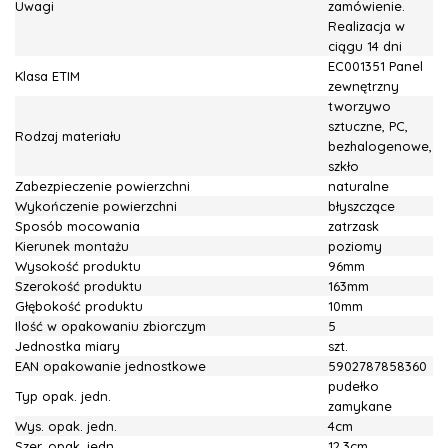
Uwagi
zamówienie.
Realizacja w
ciągu 14 dni
EC001351 Panel
Klasa ETIM
zewnętrzny
tworzywo
sztuczne, PC,
Rodzaj materiału
bezhalogenowe,
szkło
Zabezpieczenie powierzchni
naturalne
Wykończenie powierzchni
błyszczące
Sposób mocowania
zatrzask
Kierunek montażu
poziomy
Wysokość produktu
96mm
Szerokość produktu
163mm
Głębokość produktu
10mm
Ilość w opakowaniu zbiorczym
5
Jednostka miary
szt.
EAN opakowanie jednostkowe
5902787858360
pudełko
Typ opak. jedn.
zamykane
Wys. opak. jedn.
4cm
Szer. opak. jedn.
12.3cm