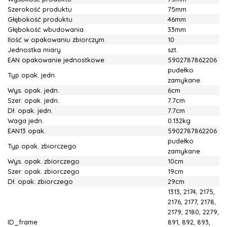
Szerokość produktu
75mm
Głębokość produktu
46mm
Głębokość wbudowania
33mm
Ilość w opakowaniu zbiorczym
10
Jednostka miary
szt.
EAN opakowanie jednostkowe
5902787862206
pudełko
Typ opak. jedn.
zamykane
Wys. opak. jedn.
6cm
Szer. opak. jedn.
7.7cm
Dł. opak. jedn.
7.7cm
Waga jedn.
0.132kg
EAN13 opak.
5902787862206
pudełko
Typ opak. zbiorczego
zamykane
Wys. opak. zbiorczego
10cm
Szer. opak. zbiorczego
19cm
Dł. opak. zbiorczego
29cm
1313, 2174, 2175,
2176, 2177, 2178,
2179, 2180, 2279,
ID_frame
891, 892, 893,