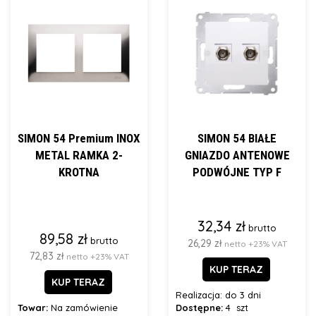
SIMON 54 Premium INOX
SIMON 54 BIAŁE
METAL RAMKA 2-
GNIAZDO ANTENOWE
KROTNA
PODWÓJNE TYP F
32,34 zł
brutto
89,58 zł
brutto
26,29 zł
netto +23% VAT
72,83 zł
netto +23% VAT
KUP TERAZ
KUP TERAZ
Realizacja:
do 3 dni
Towar:
Na zamówienie
Dostępne:
4 szt