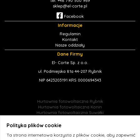
tel. +48 790 500 969
sklep@el-corte.pl
Facebook
Informacje
Regulamin
Kontakt
Nasze oddziały
Dane Firmy
El- Corte Sp. z o.o.
ul. Podmiejska 81a 44-207 Rybnik
NIP 6423203191 KRS 0000694343
Hurtownia fotowoltaiczna Rybnik
Hurtownia fotowoltaiczna Konin
Hurtownia fotowoltaiczna Suwałki
Hurtownia fotowoltaiczna Jastrzębie-Zdrój
Hurtownia fotowoltaiczna Śląsk
Polityka plików cookie
Hurtownia fotowoltaiczna Radlin
Ta strona internetowa korzysta z plików cookie, aby zapewnić
Hurtownia fotowoltaiczna online