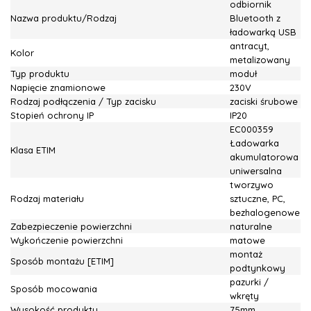
odbiornik
Nazwa produktu/Rodzaj
Bluetooth z
ładowarką USB
antracyt,
Kolor
metalizowany
Typ produktu
moduł
Napięcie znamionowe
230V
Rodzaj podłączenia / Typ zacisku
zaciski śrubowe
Stopień ochrony IP
IP20
EC000359
Ładowarka
Klasa ETIM
akumulatorowa
uniwersalna
tworzywo
Rodzaj materiału
sztuczne, PC,
bezhalogenowe
Zabezpieczenie powierzchni
naturalne
Wykończenie powierzchni
matowe
montaż
Sposób montażu [ETIM]
podtynkowy
pazurki /
Sposób mocowania
wkręty
Wysokość produktu
75mm