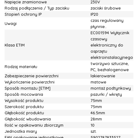
Napięcie znamionowe
230V
Rodzaj podłączenia / Typ zacisku
zaciski śrubowe
Stopień ochrony IP
IP20
czas regulowany
Uwagi
płynnie..
EC001594 Wyłącznik
czasowy
Klasa ETIM
elektroniczny do
osprzętu
elektroinstalacyjnego
tworzywo sztuczne,
Rodzaj materiału
PC, bezhalogenowe
Zabezpieczenie powierzchni
lakierowanie
Wykończenie powierzchni
matowe
Sposób montażu [ETIM]
montaż podtynkowy
Sposób mocowania
pazurki / wkręty
Wysokość produktu
75mm
Szerokość produktu
75mm
Głębokość produktu
46.5mm
Głębokość wbudowania
28mm
Ilość w opakowaniu zbiorczym
10
Jednostka miary
szt.
EAN opakowanie jednostkowe
5902787833527