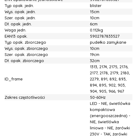
Typ opak. jedn.
blister
Wys. opak. jedn.
15cm
Szer. opak. jedn.
10cm
Dł. opak. jedn.
6cm
Waga jedn.
0.112kg
EAN13 opak.
5902787833527
Typ opak. zbiorczego
pudełko zamykane
Wys. opak. zbiorczego
10cm
Szer. opak. zbiorczego
19cm
Dł. opak. zbiorczego
32cm
1313, 2174, 2175, 2176,
2177, 2178, 2179, 2180,
ID_frame
2279, 891, 892, 893,
894, 895, 902, 903,
904, 905, 966, 967
Zakres częstotliwości
50-60Hz
LED - NIE, świetlówka
kompaktowa
(energooszczedna) -
NIE, świetlówka
liniowa - NIE, żarówki
230V - TAK, żarówki