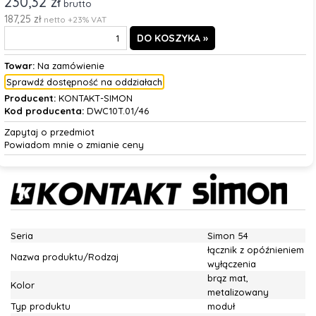
230,32 zł
brutto
187,25 zł
netto +23% VAT
Towar:
Na zamówienie
Sprawdź dostępność na oddziałach
Producent:
KONTAKT-SIMON
Kod producenta:
DWC10T.01/46
Zapytaj o przedmiot
Powiadom mnie o zmianie ceny
Seria
Simon 54
łącznik z opóźnieniem
Nazwa produktu/Rodzaj
wyłączenia
brąz mat,
Kolor
metalizowany
Typ produktu
moduł