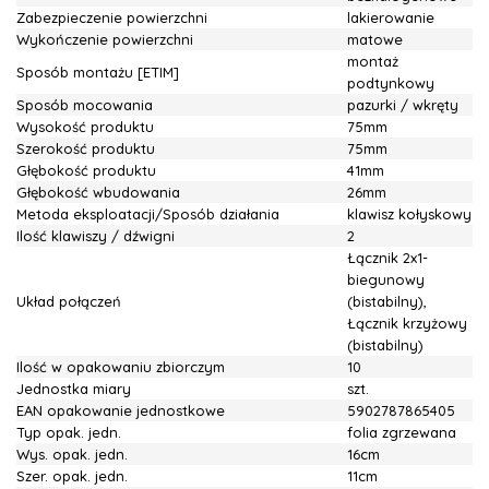
Zabezpieczenie powierzchni
lakierowanie
Wykończenie powierzchni
matowe
montaż
Sposób montażu [ETIM]
podtynkowy
Sposób mocowania
pazurki / wkręty
Wysokość produktu
75mm
Szerokość produktu
75mm
Głębokość produktu
41mm
Głębokość wbudowania
26mm
Metoda eksploatacji/Sposób działania
klawisz kołyskowy
Ilość klawiszy / dźwigni
2
Łącznik 2x1-
biegunowy
Układ połączeń
(bistabilny),
Łącznik krzyżowy
(bistabilny)
Ilość w opakowaniu zbiorczym
10
Jednostka miary
szt.
EAN opakowanie jednostkowe
5902787865405
Typ opak. jedn.
folia zgrzewana
Wys. opak. jedn.
16cm
Szer. opak. jedn.
11cm