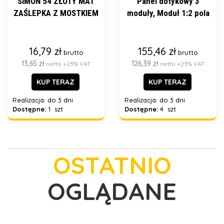
SIMON 54 ZŁOTY MAT
Panel dotykowy 3
ZAŚLEPKA Z MOSTKIEM
moduły, Moduł 1:2 pola
16,79 zł
155,46 zł
brutto
brutto
13,65 zł
126,39 zł
netto +23% VAT
netto +23% VAT
KUP TERAZ
KUP TERAZ
Realizacja:
do 3 dni
Realizacja:
do 3 dni
Dostępne:
1 szt
Dostępne:
4 szt
OSTATNIO
OGLĄDANE