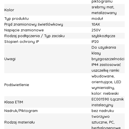
piktogramu
srebrny mat,
Kolor
metalizowany
Typ produktu
moduł
Prąd znamionowy świetlówkowy
10AX
Napięcie znamionowe
250V
Rodzaj podłączenia / Typ zacisku
szybkozłącza
Stopień ochrony IP
IP20
Do uzyskania
klasy
Uwagi
bryzgoszczelności
IP44 zastosować
uszczelkę ramki
wbudowane,
orientujące, LED
Podświetlenie
wymienialny,
kolor: niebieski
EC001590 Łącznik
Klasa ETIM
instalacyjny
Nadruk/Piktogram
bez nadruku
tworzywo
Rodzaj materiału
sztuczne, PC,
bezhalogenowe