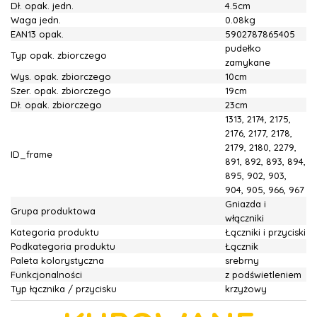
Dł. opak. jedn.
4.5cm
Waga jedn.
0.08kg
EAN13 opak.
5902787865405
pudełko
Typ opak. zbiorczego
zamykane
Wys. opak. zbiorczego
10cm
Szer. opak. zbiorczego
19cm
Dł. opak. zbiorczego
23cm
1313, 2174, 2175,
2176, 2177, 2178,
2179, 2180, 2279,
ID_frame
891, 892, 893, 894,
895, 902, 903,
904, 905, 966, 967
Gniazda i
Grupa produktowa
włączniki
Kategoria produktu
Łączniki i przyciski
Podkategoria produktu
Łącznik
Paleta kolorystyczna
srebrny
Funkcjonalności
z podświetleniem
Typ łącznika / przycisku
krzyżowy