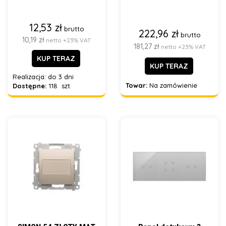
12,53 zł
brutto
222,96 zł
brutto
10,19 zł
netto +23% VAT
181,27 zł
netto +23% VAT
KUP TERAZ
KUP TERAZ
Realizacja:
do 3 dni
Towar:
Na zamówienie
Dostępne:
118 szt