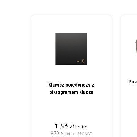
Pus
Klawisz pojedynczy z
piktogramem klucza
11,93 zł
brutto
9,70 zł
netto +23% VAT