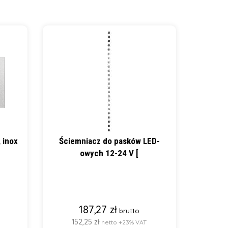
 inox
Ściemniacz do pasków LED-
owych 12-24 V [
187,27 zł
brutto
152,25 zł
netto +23% VAT