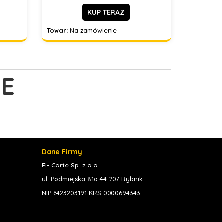
KUP TERAZ
Towar:
Na zamówienie
E
Dane Firmy
El- Corte Sp. z o.o.
ul. Podmiejska 81a 44-207 Rybnik
NIP 6423203191 KRS 0000694343