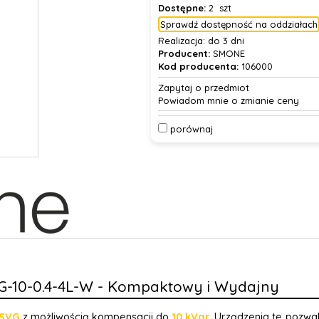
Dostępne:
2 szt
Sprawdź dostępność na oddziałach
Realizacja:
do 3 dni
Producent:
SMONE
Kod producenta:
106000
Zapytaj o przedmiot
Powiadom mnie o zmianie ceny
porównaj
G-10-0.4-4L-W - Kompaktowy i Wydajny
 SVG
z możliwością kompensacji do
10 kVar
. Urządzenia te pozwa