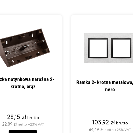
zka natynkowa narożna 2-
Ramka 2- krotna metalowa,
krotna, brąz
nero
28,15 zł
brutto
103,92 zł
brutto
22,89 zł
netto +23% VAT
84,49 zł
netto +23% VAT