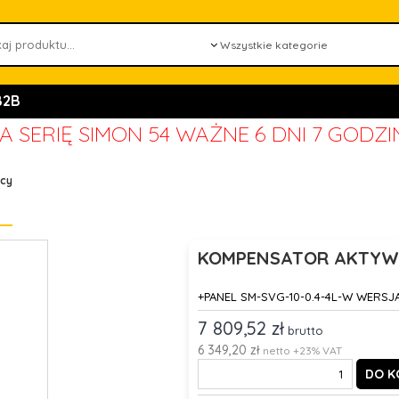
B2B
A SERIĘ SIMON 54 WAŻNE
6 DNI 7 GODZI
cy
KOMPENSATOR AKTYWN
+PANEL SM-SVG-10-0.4-4L-W WERSJ
7 809,52 zł
brutto
6 349,20 zł
netto +23% VAT