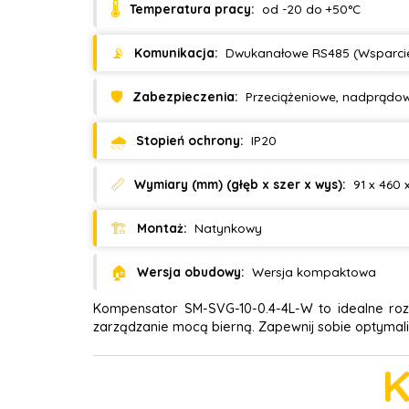
🌡️
Temperatura pracy:
od -20 do +50°C
📡
Komunikacja:
Dwukanałowe RS485 (Wsparcie
🛡️
Zabezpieczenia:
Przeciążeniowe, nadprądowe
🌧️
Stopień ochrony:
IP20
📏
Wymiary (mm) (głęb x szer x wys):
91 x 460 
🏗️
Montaż:
Natynkowy
🏠
Wersja obudowy:
Wersja kompaktowa
Kompensator SM-SVG-10-0.4-4L-W to idealne roz
zarządzanie mocą bierną. Zapewnij sobie optymaliza