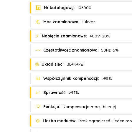
#️⃣
Nr katalogowy:
106000
💪
Moc znamionowa:
10kVar
⚡
Napięcie znamionowe:
400V±20%
〰️
Częstotliwość znamionowa:
50Hz±5%
🌐
Układ sieci:
3L+N+PE
📊
Współczynnik kompensacji:
>95%
📈
Sprawność:
>97%
💡
Funkcja:
Kompensacja mocy biernej
⚙️
Liczba modułów:
Brak ograniczeń. Jeden m