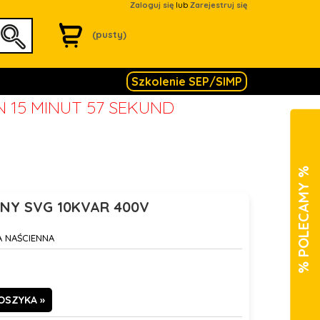
Zaloguj się
lub
Zarejestruj się
(pusty)
Szkolenie SEP/SIMP
N 15 MINUT 57 SEKUND
% POLECAMY %
Y SVG 10KVAR 400V
A NAŚCIENNA