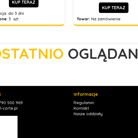
KUP TERAZ
KUP TERAZ
cja:
do 3 dni
pne:
3 szt
Towar:
Na zamówienie
STATNIO
OGLĄDAN
t
Informacje
 790 500 969
Regulamin
-corte.pl
Kontakt
Nasze oddziały
book