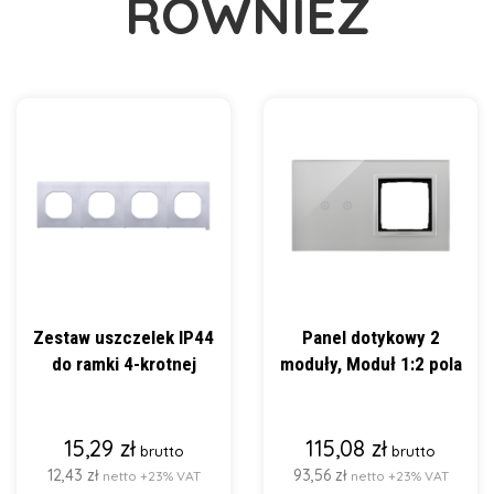
RÓWNIEŻ
Zestaw uszczelek IP44
Panel dotykowy 2
do ramki 4-krotnej
moduły, Moduł 1:2 pola
15,29 zł
115,08 zł
brutto
brutto
12,43 zł
93,56 zł
netto +23% VAT
netto +23% VAT