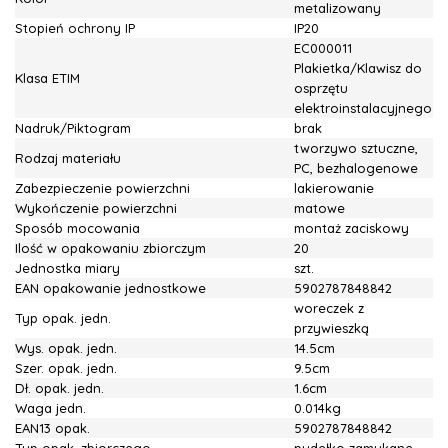
metalizowany
Stopień ochrony IP
IP20
EC000011
Plakietka/Klawisz do
Klasa ETIM
osprzętu
elektroinstalacyjnego
Nadruk/Piktogram
brak
tworzywo sztuczne,
Rodzaj materiału
PC, bezhalogenowe
Zabezpieczenie powierzchni
lakierowanie
Wykończenie powierzchni
matowe
Sposób mocowania
montaż zaciskowy
Ilość w opakowaniu zbiorczym
20
Jednostka miary
szt.
EAN opakowanie jednostkowe
5902787848842
woreczek z
Typ opak. jedn.
przywieszką
Wys. opak. jedn.
14.5cm
Szer. opak. jedn.
9.5cm
Dł. opak. jedn.
1.6cm
Waga jedn.
0.014kg
EAN13 opak.
5902787848842