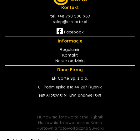
Kontakt
tel. +48 790 500 969
sklep@el-corte.pl
Facebook
Informacje
Regulamin
Kontakt
Nasze oddziały
Dane Firmy
El- Corte Sp. z o.o.
ul. Podmiejska 81a 44-207 Rybnik
NIP 6423203191 KRS 0000694343
Hurtownia fotowoltaiczna Rybnik
Hurtownia fotowoltaiczna Konin
Hurtownia fotowoltaiczna Suwałki
Hurtownia fotowoltaiczna Jastrzębie-Zdrój
Hurtownia fotowoltaiczna Śląsk