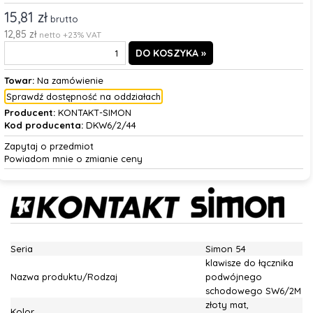
15,81 zł
brutto
12,85 zł
netto +23% VAT
Towar:
Na zamówienie
Sprawdź dostępność na oddziałach
Producent:
KONTAKT-SIMON
Kod producenta:
DKW6/2/44
Zapytaj o przedmiot
Powiadom mnie o zmianie ceny
Seria
Simon 54
klawisze do łącznika
Nazwa produktu/Rodzaj
podwójnego
schodowego SW6/2M
złoty mat,
Kolor