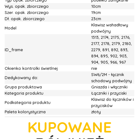
Typ opak. zbiorczego
pudełko zamykane
Wys. opak. zbiorczego
10cm
Szer. opak. zbiorczego
19cm
Dł. opak. zbiorczego
23cm
Klawisz wahadłowy
Model
podwójny
1313, 2174, 2175, 2176,
2177, 2178, 2179, 2180,
ID_frame
2279, 891, 892, 893,
894, 895, 902, 903,
904, 905, 966, 967
Okienko kontrolki świetlnej
nie
SW6/2M - łącznik
Dedykowany do:
schodowy podwójny
Grupa produktowa
Gniazda i włączniki
Kategoria produktu
Łączniki i przyciski
Klawisz do łączników i
Podkategoria produktu
przycisków
Paleta kolorystyczna
złoty
KUPOWANE