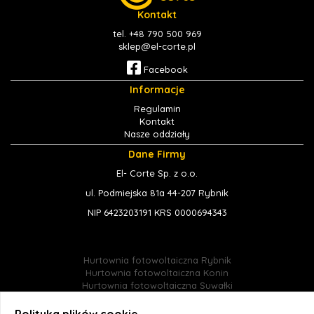
Kontakt
tel. +48 790 500 969
sklep@el-corte.pl
Facebook
Informacje
Regulamin
Kontakt
Nasze oddziały
Dane Firmy
El- Corte Sp. z o.o.
ul. Podmiejska 81a 44-207 Rybnik
NIP 6423203191 KRS 0000694343
Hurtownia fotowoltaiczna Rybnik
Hurtownia fotowoltaiczna Konin
Hurtownia fotowoltaiczna Suwałki
Hurtownia fotowoltaiczna Jastrzębie-Zdrój
Hurtownia fotowoltaiczna Śląsk