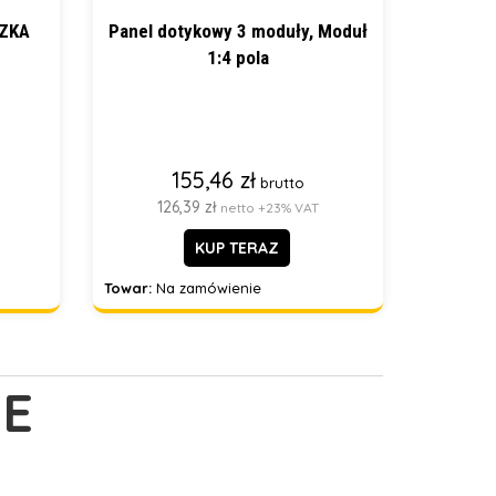
SZKA
Panel dotykowy 3 moduły, Moduł
1:4 pola
155,46 zł
brutto
126,39 zł
netto +23% VAT
KUP TERAZ
Towar:
Na zamówienie
E