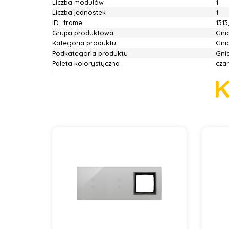
Liczba modulów
1
Liczba jednostek
1
ID_frame
1313
Grupa produktowa
Gnia
Kategoria produktu
Gni
Podkategoria produktu
Gni
Paleta kolorystyczna
cza