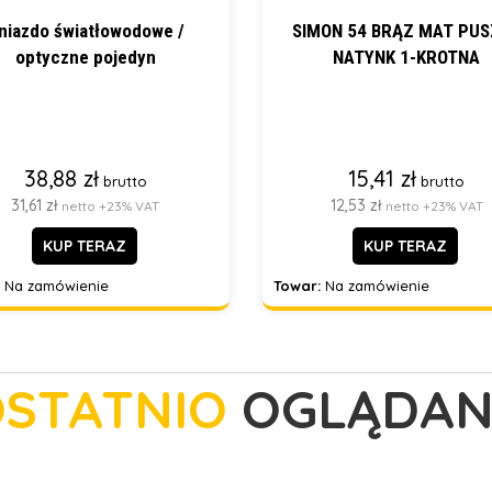
niazdo światłowodowe /
SIMON 54 BRĄZ MAT PU
optyczne pojedyn
NATYNK 1-KROTNA
38,88 zł
15,41 zł
brutto
brutto
31,61 zł
12,53 zł
netto +23% VAT
netto +23% VAT
KUP TERAZ
KUP TERAZ
Na zamówienie
Towar:
Na zamówienie
STATNIO
OGLĄDAN