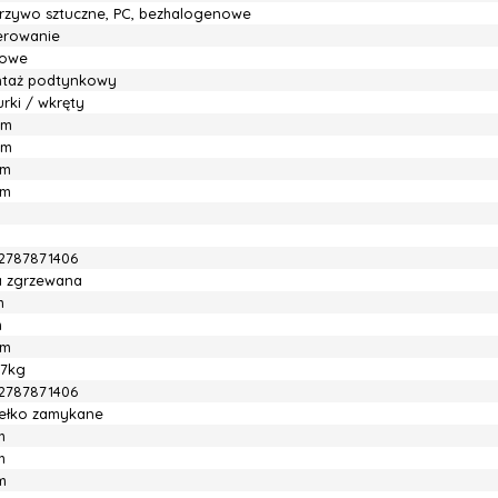
rzywo sztuczne, PC, bezhalogenowe
ierowanie
owe
taż podtynkowy
rki / wkręty
mm
mm
mm
mm
2787871406
ia zgrzewana
m
m
cm
67kg
2787871406
ełko zamykane
m
m
m