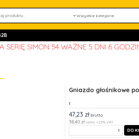
B2B
 SERIĘ SIMON 54 WAŻNE
5 DNI 6 GODZI
Gniazdo głośnikowe p
t
47,23 zł
brutto
38,40 zł
netto +23% VAT