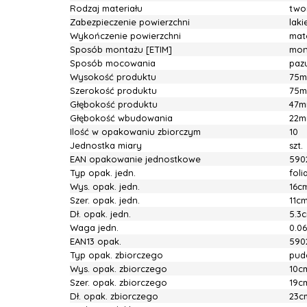
Rodzaj materiału
two
Zabezpieczenie powierzchni
lak
Wykończenie powierzchni
mat
Sposób montażu [ETIM]
mon
Sposób mocowania
pazu
Wysokość produktu
75
Szerokość produktu
75
Głębokość produktu
47
Głębokość wbudowania
22
Ilość w opakowaniu zbiorczym
10
Jednostka miary
szt.
EAN opakowanie jednostkowe
590
Typ opak. jedn.
fol
Wys. opak. jedn.
16c
Szer. opak. jedn.
11c
Dł. opak. jedn.
5.3
Waga jedn.
0.0
EAN13 opak.
590
Typ opak. zbiorczego
pud
Wys. opak. zbiorczego
10c
Szer. opak. zbiorczego
19c
Dł. opak. zbiorczego
23c