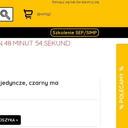
Zaloguj się
lub
Zarejestruj się
(pusty)
Szkolenie SEP/SIMP
N 48 MINUT 54 SEKUND
% POLECAMY %
ojedyncze, czarny ma