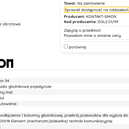
Towar:
Na zamówienie
Sprawdź dostępność na oddziałach
Producent:
KONTAKT-SIMON
Kod producenta:
DGL2.01/49
Zapytaj o przedmiot
Powiadom mnie o zmianie ceny
porównaj
on 54
azdo głośnikowe pojedyncze
rny mat
uł
lutowania
podłączenia 1 kolumny głośnikowej, przekrój przewodów dla wyjścia do
00018 Element (mechanizm/plakietka) techniki komunikacyjnej
k