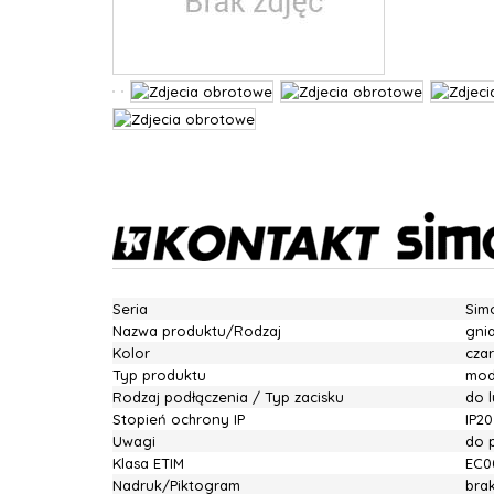
Seria
Sim
Nazwa produktu/Rodzaj
gni
Kolor
cza
Typ produktu
mod
Rodzaj podłączenia / Typ zacisku
do 
Stopień ochrony IP
IP20
Uwagi
do 
Klasa ETIM
EC0
Nadruk/Piktogram
bra