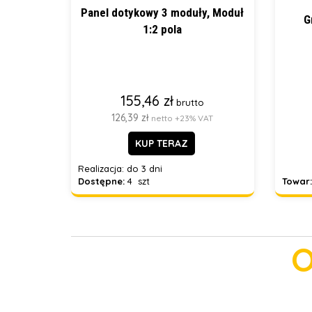
Panel dotykowy 3 moduły, Moduł
G
1:2 pola
155,46 zł
brutto
126,39 zł
netto +23% VAT
KUP TERAZ
Realizacja:
do 3 dni
Dostępne:
4 szt
Towar:
O