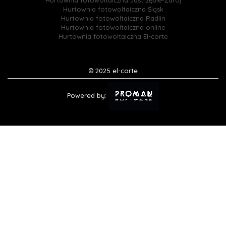
Hurtownia fotowoltaiczna Jastrzębie-Zdrój
Hurtownia fotowoltaiczna Śląsk
Hurtownia fotowoltaiczna Radlin
Hurtownia fotowoltaiczna online
Hurtownia fotowoltaiczna El-corte
© 2025 el-corte
Powered by: